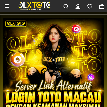
Skip to main content