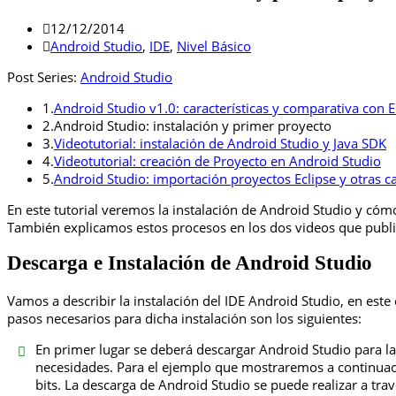
12/12/2014
Android Studio
,
IDE
,
Nivel Básico
Post Series:
Android Studio
1.
Android Studio v1.0: características y comparativa con E
2.
Android Studio: instalación y primer proyecto
3.
Videotutorial: instalación de Android Studio y Java SDK
4.
Videotutorial: creación de Proyecto en Android Studio
5.
Android Studio: importación proyectos Eclipse y otras ca
En este tutorial veremos la instalación de Android Studio y cóm
También explicamos estos procesos en los dos videos que public
Descarga e Instalación de Android Studio
Vamos a describir la instalación del IDE Android Studio, en est
pasos necesarios para dicha instalación son los siguientes:
En primer lugar se deberá descargar Android Studio para l
necesidades. Para el ejemplo que mostraremos a continuac
bits. La descarga de Android Studio se puede realizar a trav