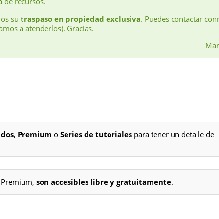
a de recursos.
mos su
traspaso en propiedad exclusiva
. Puedes contactar con
amos a atenderlos). Gracias.
Man
ados
,
Premium
o
Series de tutoriales
para tener un detalle de
os Premium,
son accesibles libre y gratuitamente
.