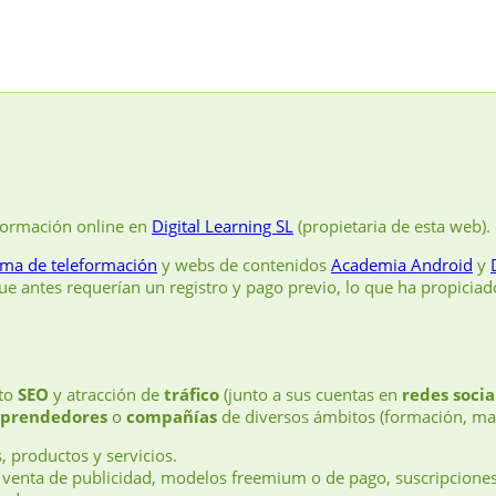
formación online en
Digital Learning SL
(propietaria de esta web).
rma de teleformación
y webs de contenidos
Academia Android
y
e antes requerían un registro y pago previo, lo que ha propicia
nto
SEO
y atracción de
tráfico
(junto a sus cuentas en
redes socia
prendedores
o
compañías
de diversos ámbitos (formación, mar
, productos y servicios.
 venta de publicidad, modelos freemium o de pago, suscripcione