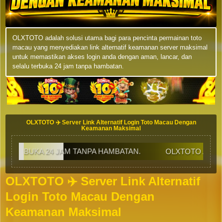
OLXTOTO adalah solusi utama bagi para pencinta permainan toto
macau yang menyediakan link alternatif keamanan server maksimal
untuk memastikan akses login anda dengan aman, lancar, dan
selalu terbuka 24 jam tanpa hambatan.
OLXTOTO ✈️ Server Link Alternatif Login Toto Macau Dengan
Keamanan Maksimal
 JAM TANPA HAMBATAN.
OLXTOTO ADALAH SOLUSI UT
OLXTOTO ✈️ Server Link Alternatif
Login Toto Macau Dengan
Keamanan Maksimal