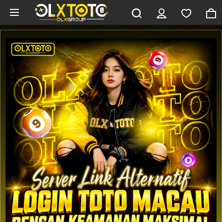
Skip to main content