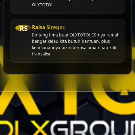
OLXTOTO!
RS
Raisa Siregar.
Bintang lima buat OLXTOTO! CS-nya ramah
banget kalau kita butuh bantuan, plus
keamanannya bikin berasa aman tiap kali
transaksi.