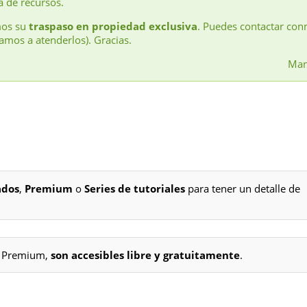
a de recursos.
mos su
traspaso en propiedad exclusiva
. Puedes contactar con
amos a atenderlos). Gracias.
Man
ados
,
Premium
o
Series de tutoriales
para tener un detalle de
os Premium,
son accesibles libre y gratuitamente
.