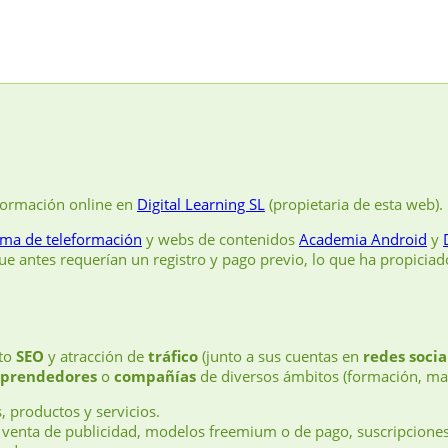
formación online en
Digital Learning SL
(propietaria de esta web).
rma de teleformación
y webs de contenidos
Academia Android
y
e antes requerían un registro y pago previo, lo que ha propicia
nto
SEO
y atracción de
tráfico
(junto a sus cuentas en
redes socia
prendedores
o
compañías
de diversos ámbitos (formación, mar
, productos y servicios.
 venta de publicidad, modelos freemium o de pago, suscripcione