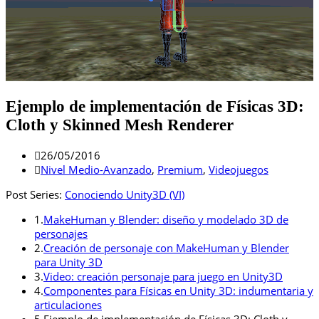
Ejemplo de implementación de Físicas 3D:
Cloth y Skinned Mesh Renderer
26/05/2016
Nivel Medio-Avanzado
,
Premium
,
Videojuegos
Post Series:
Conociendo Unity3D (VI)
1.
MakeHuman y Blender: diseño y modelado 3D de
personajes
2.
Creación de personaje con MakeHuman y Blender
para Unity 3D
3.
Video: creación personaje para juego en Unity3D
4.
Componentes para Físicas en Unity 3D: indumentaria y
articulaciones
5.
Ejemplo de implementación de Físicas 3D: Cloth y