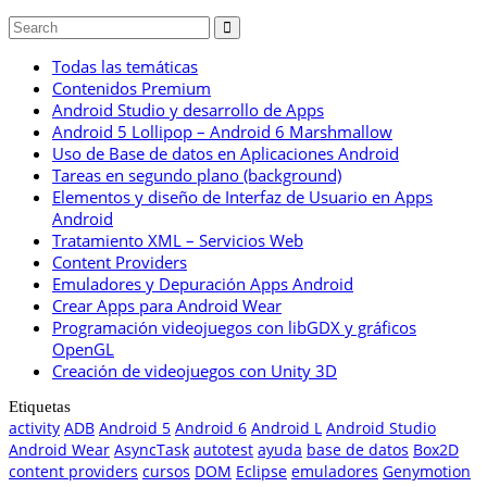
Todas las temáticas
Contenidos Premium
Android Studio y desarrollo de Apps
Android 5 Lollipop – Android 6 Marshmallow
Uso de Base de datos en Aplicaciones Android
Tareas en segundo plano (background)
Elementos y diseño de Interfaz de Usuario en Apps
Android
Tratamiento XML – Servicios Web
Content Providers
Emuladores y Depuración Apps Android
Crear Apps para Android Wear
Programación videojuegos con libGDX y gráficos
OpenGL
Creación de videojuegos con Unity 3D
Etiquetas
activity
ADB
Android 5
Android 6
Android L
Android Studio
Android Wear
AsyncTask
autotest
ayuda
base de datos
Box2D
content providers
cursos
DOM
Eclipse
emuladores
Genymotion