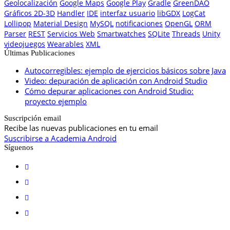
Geolocalización
Google Maps
Google Play
Gradle
GreenDAO
Gráficos 2D-3D
Handler
IDE
interfaz usuario
libGDX
LogCat
Lollipop
Material Design
MySQL
notificaciones
OpenGL
ORM
Parser
REST
Servicios Web
Smartwatches
SQLite
Threads
Unity
videojuegos
Wearables
XML
Últimas Publicaciones
Autocorregibles: ejemplo de ejercicios básicos sobre Java
Video: depuración de aplicación con Android Studio
Cómo depurar aplicaciones con Android Studio:
proyecto ejemplo
Suscripción email
Recibe las nuevas publicaciones en tu email
Suscribirse a Academia Android
Síguenos