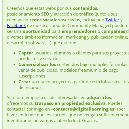
Creemos que estas webs por sus
contenidos
,
posicionamiento
SEO
y atracción de
tráfico
(junto a sus
cuentas en
redes sociales
asociadas, incluyendo
Twitter
y
Facebook
de nuestro curso de Community Manager) pueden
ser una
oportunidad
para
emprendedores
o
compañías
d
diversos ámbitos (formación, marketing y publicación online,
desarrollo software,…) que quieran:
Captar
usuarios, alumnos o clientes para sus proyectos
productos y servicios.
Comercializar los
contenidos bajo múltiples fórmulas:
venta de publicidad, modelos freemium o de pago,
suscripciones…
Crear
un nuevo proyecto a partir de esta infraestructur
de recursos.
Si tú o tú empresa estáis interesados en
adquirirlos
,
ofrecemos su
traspaso en propiedad exclusiva
. Puedes
contactar conmigo en «
contacto@digitallearning.es
» (por
favor entiende que los correos que no vengan suficientement
identificados no vamos a atenderlos). Gracias.