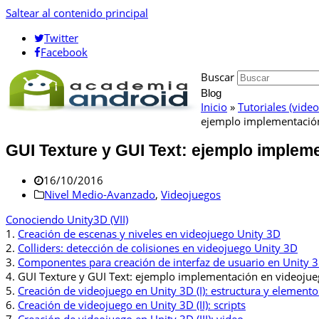
Saltear al contenido principal
Twitter
Facebook
Buscar
Blog
Inicio
»
Tutoriales (vide
ejemplo implementació
GUI Texture y GUI Text: ejemplo implem
16/10/2016
Nivel Medio-Avanzado
,
Videojuegos
Conociendo Unity3D (VII)
1.
Creación de escenas y niveles en videojuego Unity 3D
2.
Colliders: detección de colisiones en videojuego Unity 3D
3.
Componentes para creación de interfaz de usuario en Unity 
4.
GUI Texture y GUI Text: ejemplo implementación en videoju
5.
Creación de videojuego en Unity 3D (I): estructura y elemento
6.
Creación de videojuego en Unity 3D (II): scripts