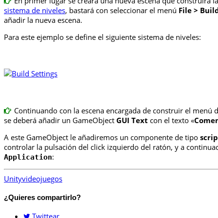
En primer lugar se creará una nueva escena que construirá la
sistema de niveles
, bastará con seleccionar el menú
File > Buil
añadir la nueva escena.
Para este ejemplo se define el siguiente sistema de niveles:
Continuando con la escena encargada de construir el menú d
se deberá añadir un GameObject
GUI Text
con el texto «
Comen
A este GameObject le añadiremos un componente de tipo
scrip
controlar la pulsación del click izquierdo del ratón, y a continua
:
Application
Unity
videojuegos
¿Quieres compartirlo?
Twittear