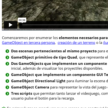
Comenzaremos por enumerar los
elementos necesarios para 
GameObject en tercera persona
,
creación de un terreno
o la
il
Dos escenas pertenecientes al mismo proyecto
para e
GameObject primitivo de tipo Quad
, que represente e
Dos GameObjects que implementen un componente 
inicial, además de visualizar los proyectiles disponibles.
GameObject que implemente un componente GUI Te
GameObject Directional Light
para iluminar la escena d
GameObject Camera
para representar la vista del juego
Tres scripts
que permitan tanto lanzar el videojuego, como
usuario pulse el botón para la recarga.