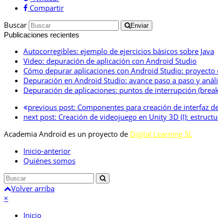
Compartir
Buscar
Enviar
Publicaciones recientes
Autocorregibles: ejemplo de ejercicios básicos sobre Java
Video: depuración de aplicación con Android Studio
Cómo depurar aplicaciones con Android Studio: proyecto
Depuración en Android Studio: avance paso a paso y anális
Depuración de aplicaciones: puntos de interrupción (break
previous post:
Componentes para creación de interfaz de
next post:
Creación de videojuego en Unity 3D (I): estruct
Academia Android es un proyecto de
Digital Learning SL
Inicio-anterior
Quiénes somos
Volver arriba
×
Inicio