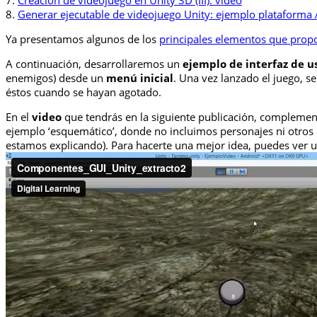
7.
Creación de videojuego en Unity 3D (III): video
8.
Generar ejecutable de videojuego Unity: ejemplo plataforma
Ya presentamos algunos de los
principales elementos que propor
A continuación, desarrollaremos un
ejemplo de interfaz de u
enemigos) desde un
menú inicial
. Una vez lanzado el juego, s
éstos cuando se hayan agotado.
En el
video
que tendrás en la siguiente publicación, complemen
ejemplo ‘esquemático’, donde no incluimos personajes ni otros 
estamos explicando). Para hacerte una mejor idea, puedes ver 