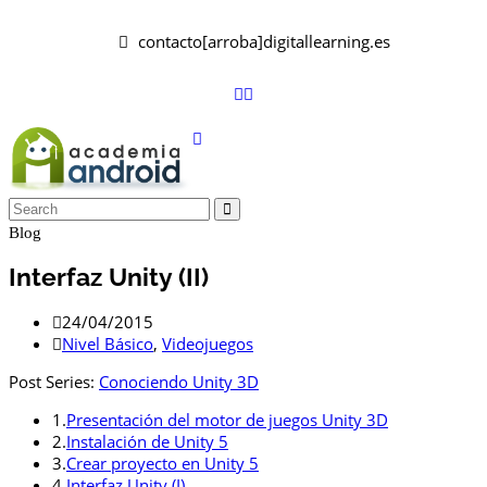
contacto[arroba]digitallearning.es
Blog
Interfaz Unity (II)
24/04/2015
Nivel Básico
,
Videojuegos
Post Series:
Conociendo Unity 3D
1.
Presentación del motor de juegos Unity 3D
2.
Instalación de Unity 5
3.
Crear proyecto en Unity 5
4.
Interfaz Unity (I)