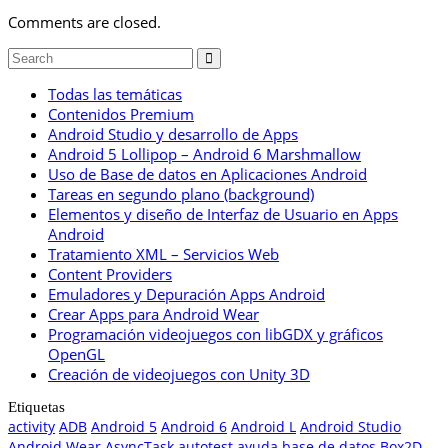
Comments are closed.
Todas las temáticas
Contenidos Premium
Android Studio y desarrollo de Apps
Android 5 Lollipop – Android 6 Marshmallow
Uso de Base de datos en Aplicaciones Android
Tareas en segundo plano (background)
Elementos y diseño de Interfaz de Usuario en Apps
Android
Tratamiento XML – Servicios Web
Content Providers
Emuladores y Depuración Apps Android
Crear Apps para Android Wear
Programación videojuegos con libGDX y gráficos
OpenGL
Creación de videojuegos con Unity 3D
Etiquetas
activity
ADB
Android 5
Android 6
Android L
Android Studio
Android Wear
AsyncTask
autotest
ayuda
base de datos
Box2D