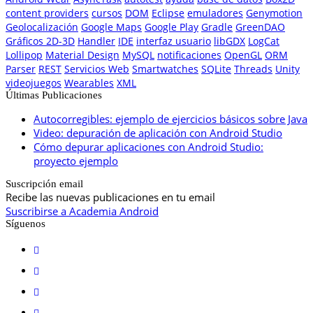
content providers
cursos
DOM
Eclipse
emuladores
Genymotion
Geolocalización
Google Maps
Google Play
Gradle
GreenDAO
Gráficos 2D-3D
Handler
IDE
interfaz usuario
libGDX
LogCat
Lollipop
Material Design
MySQL
notificaciones
OpenGL
ORM
Parser
REST
Servicios Web
Smartwatches
SQLite
Threads
Unity
videojuegos
Wearables
XML
Últimas Publicaciones
Autocorregibles: ejemplo de ejercicios básicos sobre Java
Video: depuración de aplicación con Android Studio
Cómo depurar aplicaciones con Android Studio:
proyecto ejemplo
Suscripción email
Recibe las nuevas publicaciones en tu email
Suscribirse a Academia Android
Síguenos