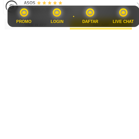
ASOS
Available in the Play Store
FAQ PEMAIN OLXTOTO
PROMO
LOGIN
DAFTAR
LIVE CHAT
VIEW IN APP
GET APP
Apa itu OLXTOTO?
OLXTOTO adalah platform pilihan tempat kamu
Kenapa harus pakai link alternatif
bisa menikmati permainan toto macau dengan
OLXTOTO?
akses super cepat, aman, dan link alternatif yang
Biar kamu bisa terus login dengan lancar dan
selalu aktif.
Apakah data pribadi saya aman di
aman kapan saja, tanpa perlu khawatir kena
OLXTOTO?
kendala pemblokiran atau koneksi terputus!
Tenang saja! Server OLXTOTO diproteksi dengan
Bisa akses OLXTOTO jam berapa saja?
enkripsi canggih, jadi seluruh data dan transaksi