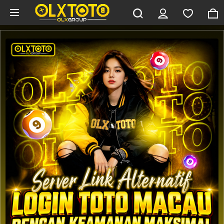
Skip to main content