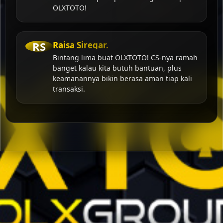
OLXTOTO!
RS
Raisa Siregar.
Bintang lima buat OLXTOTO! CS-nya ramah
banget kalau kita butuh bantuan, plus
keamanannya bikin berasa aman tiap kali
transaksi.