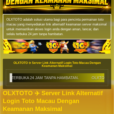
OLXTOTO adalah solusi utama bagi para pencinta permainan toto
macau yang menyediakan link alternatif keamanan server maksimal
untuk memastikan akses login anda dengan aman, lancar, dan
selalu terbuka 24 jam tanpa hambatan.
OLXTOTO ✈️ Server Link Alternatif Login Toto Macau Dengan
Keamanan Maksimal
 24 JAM TANPA HAMBATAN.
OLXTOTO ADALAH SOLUSI
OLXTOTO ✈️ Server Link Alternatif
Login Toto Macau Dengan
Keamanan Maksimal