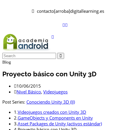
contacto[arroba]digitallearning.es
Blog
Proyecto básico con Unity 3D
10/06/2015
Nivel Básico
,
Videojuegos
Post Series:
Conociendo Unity 3D (II)
1.
Videojuegos creados con Unity 3D
2.
GameObjects y Components en Unity
3.
Asset Packages de Unity (activos estándar)
4.
Proyecto básico con Unity 3D