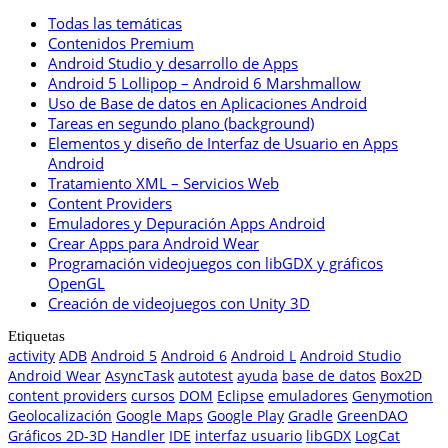
Todas las temáticas
Contenidos Premium
Android Studio y desarrollo de Apps
Android 5 Lollipop – Android 6 Marshmallow
Uso de Base de datos en Aplicaciones Android
Tareas en segundo plano (background)
Elementos y diseño de Interfaz de Usuario en Apps
Android
Tratamiento XML – Servicios Web
Content Providers
Emuladores y Depuración Apps Android
Crear Apps para Android Wear
Programación videojuegos con libGDX y gráficos
OpenGL
Creación de videojuegos con Unity 3D
Etiquetas
activity
ADB
Android 5
Android 6
Android L
Android Studio
Android Wear
AsyncTask
autotest
ayuda
base de datos
Box2D
content providers
cursos
DOM
Eclipse
emuladores
Genymotion
Geolocalización
Google Maps
Google Play
Gradle
GreenDAO
Gráficos 2D-3D
Handler
IDE
interfaz usuario
libGDX
LogCat