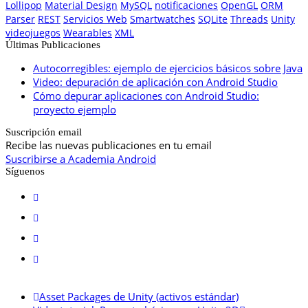
Lollipop
Material Design
MySQL
notificaciones
OpenGL
ORM
Parser
REST
Servicios Web
Smartwatches
SQLite
Threads
Unity
videojuegos
Wearables
XML
Últimas Publicaciones
Autocorregibles: ejemplo de ejercicios básicos sobre Java
Video: depuración de aplicación con Android Studio
Cómo depurar aplicaciones con Android Studio:
proyecto ejemplo
Suscripción email
Recibe las nuevas publicaciones en tu email
Suscribirse a Academia Android
Síguenos
Asset Packages de Unity (activos estándar)