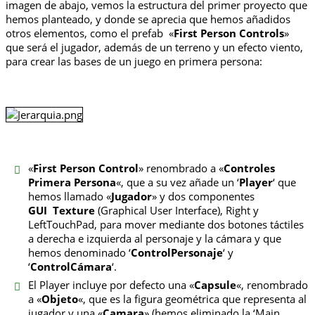
imagen de abajo, vemos la estructura del primer proyecto que
hemos planteado, y donde se aprecia que hemos añadidos
otros elementos, como el prefab «
First Person Controls
»
que será el jugador, además de un terreno y un efecto viento,
para crear las bases de un juego en primera persona:
«
First Person Control
» renombrado a «
Controles
Primera Persona
«, que a su vez añade un ‘
Player
‘ que
hemos llamado «
Jugador
» y dos componentes
GUI
Texture
(Graphical User Interface), Right y
LeftTouchPad, para mover mediante dos botones táctiles
a derecha e izquierda al personaje y la cámara y que
hemos denominado ‘
ControlPersonaje
‘ y
‘
ControlCámara
‘.
El Player incluye por defecto una «
Capsule
«, renombrado
a «
Objeto
«, que es la figura geométrica que representa al
jugador y una «
Camara
» (hemos eliminado la ‘Main