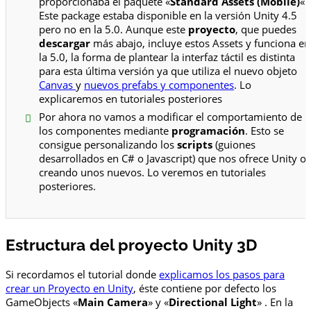
proporcionaba el paquete «
Standard Assets (Mobile)
«.
Este package estaba disponible en la versión Unity 4.5
pero no en la 5.0. Aunque este
proyecto
, que puedes
descargar
más abajo, incluye estos Assets y funciona en
la 5.0, la forma de plantear la interfaz táctil es distinta
para esta última versión ya que utiliza el nuevo objeto
Canvas
y
nuevos prefabs y componentes
. Lo
explicaremos en tutoriales posteriores
Por ahora no vamos a modificar el comportamiento de
los componentes mediante
programación
. Esto se
consigue personalizando los
scripts
(guiones
desarrollados en C# o Javascript) que nos ofrece Unity o
creando unos nuevos. Lo veremos en tutoriales
posteriores.
Estructura del proyecto Unity 3D
Si recordamos el tutorial donde
explicamos los pasos para
crear un Proyecto en Unity
, éste contiene por defecto los
GameObjects «
Main Camera
» y «
Directional Light
» . En la