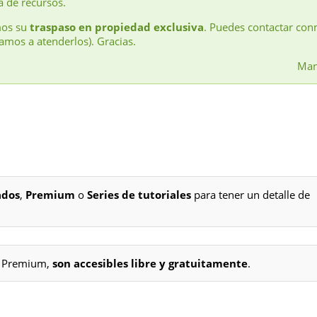
a de recursos.
mos su
traspaso en propiedad exclusiva
. Puedes contactar con
amos a atenderlos). Gracias.
Man
ados
,
Premium
o
Series de tutoriales
para tener un detalle de
os Premium,
son accesibles libre y gratuitamente
.