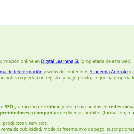
formación online en
Digital Learning SL
(propietaria de esta web).
rma de teleformación
y webs de contenidos
Academia Android
y
e antes requerían un registro y pago previo, lo que ha propicia
nto
SEO
y atracción de
tráfico
(junto a sus cuentas en
redes socia
prendedores
o
compañías
de diversos ámbitos (formación, mar
, productos y servicios.
 venta de publicidad, modelos freemium o de pago, suscripcione