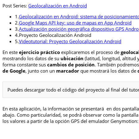
Post Series:
Geolocalización en Android
1.
Geolocalización en Android: sistema de posicionamient
2.
Google Maps API key: uso de mapas en App Android
3.
Actualización posición geográfica dispositivo GPS Andro
4.
Proyecto Geolocalización Android
5.
Videotutorial: Proyecto Geolocalización Android
En este
ejercicio práctico
explicaremos el proceso de
geoloca
mostrando los datos de su
ubicación
(latitud, longitud, altitud
forma constante sus
cambios de posición
. También podremo
de Google
, junto con un
marcador
que mostrará los datos de
Puedes descargar todo el código del proyecto al final del tutor
En esta aplicación, la información se presentará en dos pantal
abajo. Como particularidad, se podrá observar como la pantall
los valores a partir de la opción GPS del emulador Genymotion: