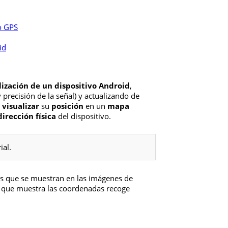
o GPS
id
lización de un dispositivo Android
,
 y precisión de la señal) y actualizando de
s
visualizar
su
posición
en un
mapa
dirección física
del dispositivo.
ial.
las que se muestran en las imágenes de
a que muestra las coordenadas recoge