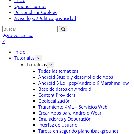
Inicio
Quiénes somos
Personalizar Cookies
Aviso legal/Política privacidad
Volver arriba
×
Inicio
Tutoriales
Temáticas
Todas las temáticas
Android Studio y desarrollo de Apps
Android 5 Lollipop/Android 6 Marshmallow
Base de datos en Android
Content Providers
Geolocalización
Tratamiento XML – Servicios Web
Crear Apps para Android Wear
Emuladores y Depuración
Interfaz de Usuario
Tareas en segundo plano (background)