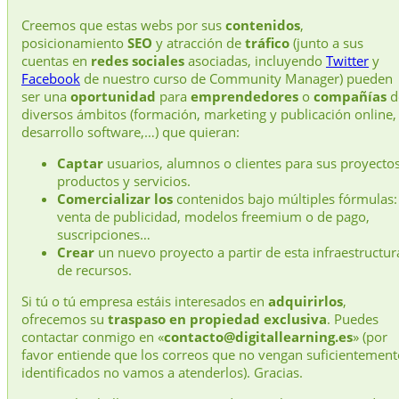
Creemos que estas webs por sus
contenidos
,
posicionamiento
SEO
y atracción de
tráfico
(junto a sus
cuentas en
redes sociales
asociadas, incluyendo
Twitter
y
Facebook
de nuestro curso de Community Manager) pueden
ser una
oportunidad
para
emprendedores
o
compañías
d
diversos ámbitos (formación, marketing y publicación online,
desarrollo software,…) que quieran:
Captar
usuarios, alumnos o clientes para sus proyectos
productos y servicios.
Comercializar los
contenidos bajo múltiples fórmulas:
venta de publicidad, modelos freemium o de pago,
suscripciones…
Crear
un nuevo proyecto a partir de esta infraestructur
de recursos.
Si tú o tú empresa estáis interesados en
adquirirlos
,
ofrecemos su
traspaso en propiedad exclusiva
. Puedes
contactar conmigo en «
contacto@digitallearning.es
» (por
favor entiende que los correos que no vengan suficientement
identificados no vamos a atenderlos). Gracias.