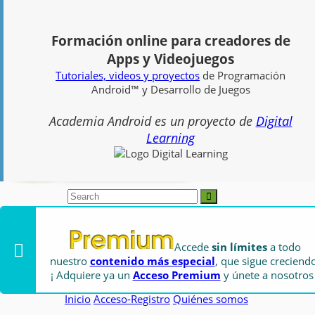
informacion[arroba]academiaandroid.com
+34
Formación online para creadores de
958084455
Apps y Videojuegos
Tutoriales, videos y proyectos
de Programación
Android™ y Desarrollo de Juegos
Academia Android es un proyecto de
Digital
Learning
Accede
sin límites
a todo
Academia Android es un proyecto de
Digital Learning SL
nuestro
contenido más especial
, que sigue creciendo
Android es una marca registrada de Google Inc.
¡ Adquiere ya un
Acceso Premium
y únete a nosotros 
Inicio
Acceso-Registro
Quiénes somos