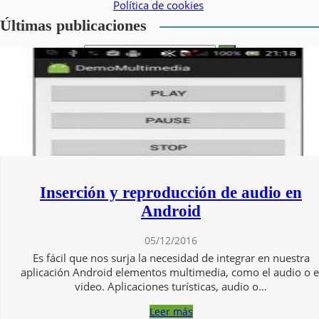
Política de cookies
Últimas publicaciones
Inicio
Acceso-Registro
Suscripción-Registro
Entrar (login)
Información de usuario registrado
Tutoriales
Temáticas
Inserción y reproducción de audio en
Todas las temáticas
Android Studio y desarrollo de Apps
Android
Android 5 Lollipop/Android 6 Marshmallow
Base de datos en Android
05/12/2016
Content Providers
Es fácil que nos surja la necesidad de integrar en nuestra
Geolocalización
aplicación Android elementos multimedia, como el audio o e
Tratamiento XML – Servicios Web
video. Aplicaciones turísticas, audio o…
Crear Apps para Android Wear
Emuladores y Depuración
Leer más