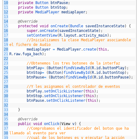
10
private
Button
btnPause
;
11
private
Button
btnStop
;
12
private
MediaPlayer
mediaplayer
;
13
14
@Override
15
protected
void
onCreate
(
Bundle
savedInstanceState
)
{
16
super
.
onCreate
(
savedInstanceState
)
;
17
setContentView
(
R
.
layout
.
activity_main
)
;
18
//Inicializamos la clase MediaPlayer asociandole
19
el fichero de Audio
20
mediaplayer
=
MediaPlayer
.
create
(
this
,
21
R
.
raw
.
fuga_bach
)
;
22
23
//Obtenemos los tres botones de la interfaz
24
btnPlay
=
(
Button
)
findViewById
(
R
.
id
.
buttonPlay
)
;
25
btnStop
=
(
Button
)
findViewById
(
R
.
id
.
buttonStop
)
;
26
btnPause
=
(
Button
)
findViewById
(
R
.
id
.
buttonPause
)
;
27
28
//Y les asignamos el controlador de eventos
29
btnPlay
.
setOnClickListener
(
this
)
;
30
btnStop
.
setOnClickListener
(
this
)
;
31
btnPause
.
setOnClickListener
(
this
)
;
32
33
}
34
35
@Override
36
public
void
onClick
(
View
v
)
{
37
//Comprobamos el identificador del boton que ha
38
llamado al evento para ver
39
//cual de los botones es y ejecutar la acción