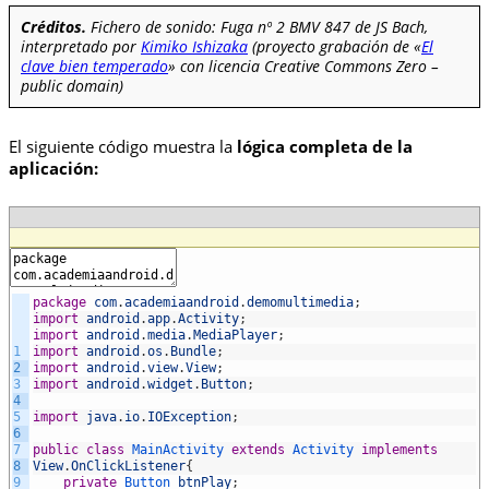
Créditos.
Fichero de sonido: Fuga nº 2 BMV 847 de JS Bach,
interpretado por
Kimiko Ishizaka
(proyecto grabación de «
El
clave bien temperado
» con licencia Creative Commons Zero –
public domain)
El siguiente código muestra la
lógica completa de la
aplicación:
package
com
.
academiaandroid
.
demomultimedia
;
import
android
.
app
.
Activity
;
import
android
.
media
.
MediaPlayer
;
1
import
android
.
os
.
Bundle
;
2
import
android
.
view
.
View
;
3
import
android
.
widget
.
Button
;
4
5
import
java
.
io
.
IOException
;
6
7
public
class
MainActivity
extends
Activity
implements
8
View
.
OnClickListener
{
9
private
Button
btnPlay
;