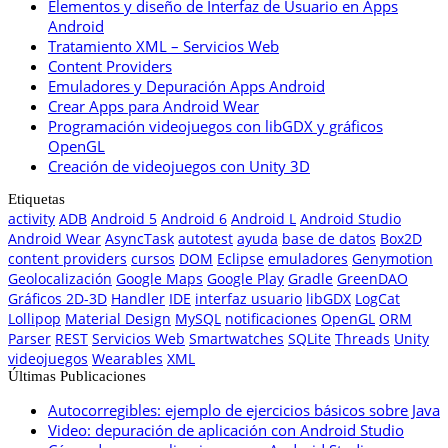
Elementos y diseño de Interfaz de Usuario en Apps
Android
Tratamiento XML – Servicios Web
Content Providers
Emuladores y Depuración Apps Android
Crear Apps para Android Wear
Programación videojuegos con libGDX y gráficos
OpenGL
Creación de videojuegos con Unity 3D
Etiquetas
activity
ADB
Android 5
Android 6
Android L
Android Studio
Android Wear
AsyncTask
autotest
ayuda
base de datos
Box2D
content providers
cursos
DOM
Eclipse
emuladores
Genymotion
Geolocalización
Google Maps
Google Play
Gradle
GreenDAO
Gráficos 2D-3D
Handler
IDE
interfaz usuario
libGDX
LogCat
Lollipop
Material Design
MySQL
notificaciones
OpenGL
ORM
Parser
REST
Servicios Web
Smartwatches
SQLite
Threads
Unity
videojuegos
Wearables
XML
Últimas Publicaciones
Autocorregibles: ejemplo de ejercicios básicos sobre Java
Video: depuración de aplicación con Android Studio