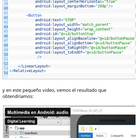
android
:
layout_centerHorizontal
=
"true"
39
android
:
layout_marginBottom
=
"20dp"
/
>
40
41
<
Button
42
android
:
text
=
"STOP"
43
android
:
layout_width
=
"match_parent"
44
android
:
layout_height
=
"wrap_content"
45
android
:
id
=
"@+id/buttonStop"
46
android
:
layout_alignBaseline
=
"@+id/buttonPause"
47
android
:
layout_alignBottom
=
"@+id/buttonPause"
48
android
:
layout_toRightOf
=
"@+id/buttonPause"
49
android
:
layout_toEndOf
=
"@+id/buttonPause"
50
/
>
51
52
<
/
LinearLayout
>
53
<
/
RelativeLayout
>
54
y en este pequeño video, vemos el resultado que
obtendríamos: