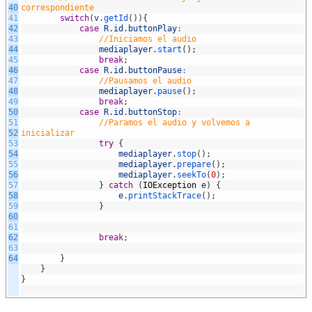
40
correspondiente
41
switch
(
v
.
getId
(
)
)
{
42
case
R
.
id
.
buttonPlay
:
43
//Iniciamos el audio
44
mediaplayer
.
start
(
)
;
45
break
;
46
case
R
.
id
.
buttonPause
:
47
//Pausamos el audio
48
mediaplayer
.
pause
(
)
;
49
break
;
50
case
R
.
id
.
buttonStop
:
51
//Paramos el audio y volvemos a
52
inicializar
53
try
{
54
mediaplayer
.
stop
(
)
;
55
mediaplayer
.
prepare
(
)
;
56
mediaplayer
.
seekTo
(
0
)
;
57
}
catch
(
IOException
e
)
{
58
e
.
printStackTrace
(
)
;
59
}
60
61
62
break
;
63
64
}
}
}