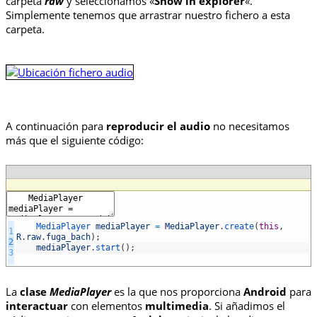
carpeta
raw
y seleccionamos «
Show in explorer
«.
Simplemente tenemos que arrastrar nuestro fichero a esta
carpeta.
A continuación para
reproducir el audio
no necesitamos
más que el siguiente código:
MediaPlayer
mediaPlayer
=
MediaPlayer
.
create
(
this
,
1
R
.
raw
.
fuga_bach
)
;
2
mediaPlayer
.
start
(
)
;
3
La
clase
MediaPlayer
es la que nos proporciona
Android
para
interactuar
con elementos
multimedia
. Si añadimos el