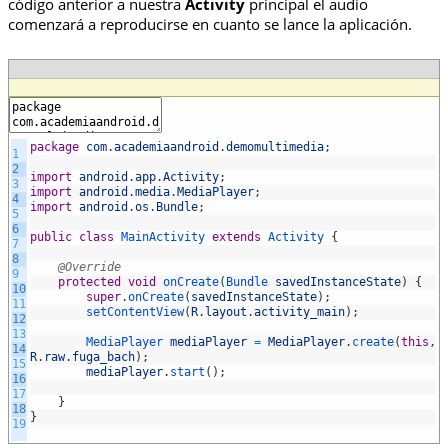
código anterior a nuestra
Activity
principal el audio
comenzará a reproducirse en cuanto se lance la aplicación.
package
com
.
academiaandroid
.
demomultimedia
;
1
2
import
android
.
app
.
Activity
;
3
import
android
.
media
.
MediaPlayer
;
4
import
android
.
os
.
Bundle
;
5
6
public
class
MainActivity
extends
Activity
{
7
8
@Override
9
protected
void
onCreate
(
Bundle
savedInstanceState
)
{
10
super
.
onCreate
(
savedInstanceState
)
;
11
setContentView
(
R
.
layout
.
activity_main
)
;
12
13
MediaPlayer
mediaPlayer
=
MediaPlayer
.
create
(
this
,
14
R
.
raw
.
fuga_bach
)
;
15
mediaPlayer
.
start
(
)
;
16
17
}
18
}
19