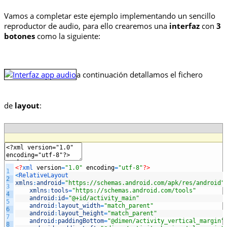
Vamos a completar este ejemplo implementando un sencillo
reproductor de audio, para ello crearemos una
interfaz
con
3
botones
como la siguiente:
a continuación detallamos el fichero
de
layout
:
<?
xml
version
=
"1.0"
encoding
=
"utf-8"
?>
1
<
RelativeLayout
2
xmlns
:
android
=
"https://schemas.android.com/apk/res/android"
3
xmlns
:
tools
=
"https://schemas.android.com/tools"
4
android
:
id
=
"@+id/activity_main"
5
android
:
layout_width
=
"match_parent"
6
android
:
layout_height
=
"match_parent"
7
android
:
paddingBottom
=
"@dimen/activity_vertical_margin"
8