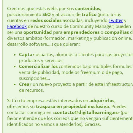
Creemos que estas webs por sus
contenidos
,
posicionamiento
SEO
y atracción de
tráfico
(junto a sus
cuentas en
redes sociales
asociadas, incluyendo
Twitter
y
Facebook
de nuestro curso de Community Manager) pueden
ser una
oportunidad
para
emprendedores
o
compañías
d
diversos ámbitos (formación, marketing y publicación online,
desarrollo software,…) que quieran:
Captar
usuarios, alumnos o clientes para sus proyectos
productos y servicios.
Comercializar los
contenidos bajo múltiples fórmulas:
venta de publicidad, modelos freemium o de pago,
suscripciones…
Crear
un nuevo proyecto a partir de esta infraestructur
de recursos.
Si tú o tú empresa estáis interesados en
adquirirlos
,
ofrecemos su
traspaso en propiedad exclusiva
. Puedes
contactar conmigo en «
contacto@digitallearning.es
» (por
favor entiende que los correos que no vengan suficientement
identificados no vamos a atenderlos). Gracias.