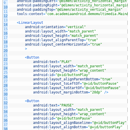
android
:
paddingLeft
=
"@dimen/activity_horizontal_margin"
9
android
:
paddingRight
=
"@dimen/activity_horizontal_margin
10
android
:
paddingTop
=
"@dimen/activity_vertical_margin"
11
tools
:
context
=
"com.academiaandroid.demomultimedia.MainA
12
13
<
LinearLayout
14
android
:
orientation
=
"vertical"
15
android
:
layout_width
=
"match_parent"
16
android
:
layout_height
=
"match_parent"
17
android
:
layout_alignParentTop
=
"true"
18
android
:
layout_centerHorizontal
=
"true"
19
>
20
21
<
Button
22
android
:
text
=
"PLAY"
23
android
:
layout_width
=
"match_parent"
24
android
:
layout_height
=
"wrap_content"
25
android
:
id
=
"@+id/buttonPlay"
26
android
:
layout_alignParentBottom
=
"true"
27
android
:
layout_toLeftOf
=
"@+id/buttonPause"
28
android
:
layout_toStartOf
=
"@+id/buttonPause"
29
android
:
layout_marginBottom
=
"20dp"
/
>
30
31
<
Button
32
android
:
text
=
"PAUSE"
33
android
:
layout_width
=
"match_parent"
34
android
:
layout_height
=
"wrap_content"
35
android
:
id
=
"@+id/buttonPause"
36
android
:
layout_alignBaseline
=
"@+id/buttonPlay"
37
android
:
layout_alignBottom
=
"@+id/buttonPlay"
38