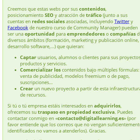
Creemos que estas webs por sus
contenidos
,
posicionamiento
SEO
y atracción de
tráfico
(junto a sus
cuentas en
redes sociales
asociadas, incluyendo
Twitter
y
Facebook
de nuestro curso de Community Manager) pueden
ser una
oportunidad
para
emprendedores
o
compañías
d
diversos ámbitos (formación, marketing y publicación online,
desarrollo software,…) que quieran:
Captar
usuarios, alumnos o clientes para sus proyectos
productos y servicios.
Comercializar los
contenidos bajo múltiples fórmulas:
venta de publicidad, modelos freemium o de pago,
suscripciones…
Crear
un nuevo proyecto a partir de esta infraestructur
de recursos.
Si tú o tú empresa estáis interesados en
adquirirlos
,
ofrecemos su
traspaso en propiedad exclusiva
. Puedes
contactar conmigo en «
contacto@digitallearning.es
» (por
favor entiende que los correos que no vengan suficientement
identificados no vamos a atenderlos). Gracias.