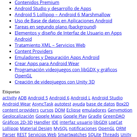
Contenidos Premium
Android Studio y desarrollo de Apps
Android 5 Lollipop – Android 6 Marshmallow
Uso de Base de datos en Aplicaciones Android
Tareas en segundo plano (background)
Elementos y diseño de Interfaz de Usuario en Apps
Android
Tratamiento XML – Servicios Web
Content Providers
Emuladores y Depuración Apps Android
Crear Apps para Android Wear
Programación videojuegos con libGDX y gráficos
OpenGL
Creación de videojuegos con Unity 3D
Etiquetas
activity
ADB
Android 5
Android 6
Android L
Android Studio
Android Wear
AsyncTask
autotest
ayuda
base de datos
Box2D
content providers
cursos
DOM
Eclipse
emuladores
Genymotion
Geolocalización
Google Maps
Google Play
Gradle
GreenDAO
Gráficos 2D-3D
Handler
IDE
interfaz usuario
libGDX
LogCat
Lollipop
Material Design
MySQL
notificaciones
OpenGL
ORM
Parser
REST
Servicios Web
Smartwatches
SQLite
Threads
Unity