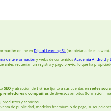
formación online en
Digital Learning SL
(propietaria de esta web).
rma de teleformación
y webs de contenidos
Academia Android
y
e antes requerían un registro y pago previo, lo que ha propicia
nto
SEO
y atracción de
tráfico
(junto a sus cuentas en
redes socia
prendedores
o
compañías
de diversos ámbitos (formación, mar
, productos y servicios.
 venta de publicidad, modelos freemium o de pago, suscripcione