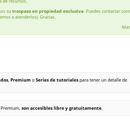
a de recursos.
mos su
traspaso en propiedad exclusiva
. Puedes contactar con
amos a atenderlos). Gracias.
Man
ados
,
Premium
o
Series de tutoriales
para tener un detalle de
os Premium,
son accesibles libre y gratuitamente
.