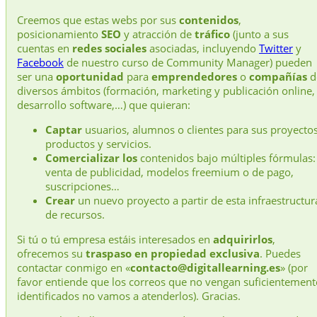
Creemos que estas webs por sus
contenidos
,
posicionamiento
SEO
y atracción de
tráfico
(junto a sus
cuentas en
redes sociales
asociadas, incluyendo
Twitter
y
Facebook
de nuestro curso de Community Manager) pueden
ser una
oportunidad
para
emprendedores
o
compañías
d
diversos ámbitos (formación, marketing y publicación online,
desarrollo software,…) que quieran:
Captar
usuarios, alumnos o clientes para sus proyectos
productos y servicios.
Comercializar los
contenidos bajo múltiples fórmulas:
venta de publicidad, modelos freemium o de pago,
suscripciones…
Crear
un nuevo proyecto a partir de esta infraestructur
de recursos.
Si tú o tú empresa estáis interesados en
adquirirlos
,
ofrecemos su
traspaso en propiedad exclusiva
. Puedes
contactar conmigo en «
contacto@digitallearning.es
» (por
favor entiende que los correos que no vengan suficientement
identificados no vamos a atenderlos). Gracias.