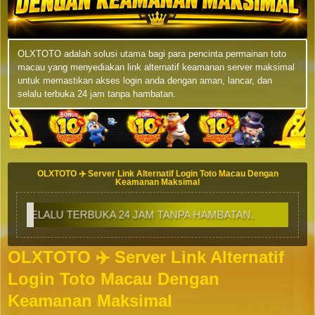
OLXTOTO adalah solusi utama bagi para pencinta permainan toto
macau yang menyediakan link alternatif keamanan server maksimal
untuk memastikan akses login anda dengan aman, lancar, dan
selalu terbuka 24 jam tanpa hambatan.
OLXTOTO ✈️ Server Link Alternatif Login Toto Macau Dengan
Keamanan Maksimal
UKA 24 JAM TANPA HAMBATAN.
OLXTOTO ADALAH SOL
OLXTOTO ✈️ Server Link Alternatif
Login Toto Macau Dengan
Keamanan Maksimal