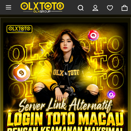
Skip to main content