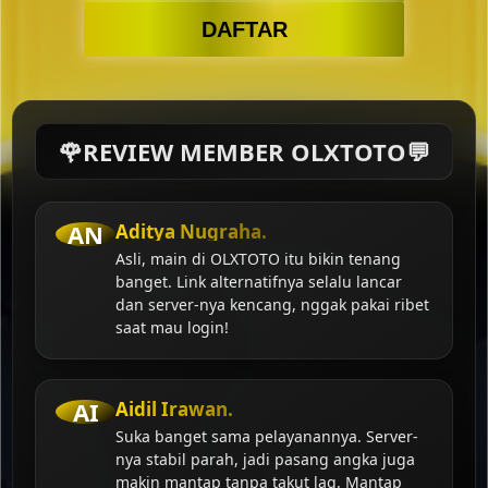
DAFTAR
🌹REVIEW MEMBER OLXTOTO💬
AN
Aditya Nugraha.
Asli, main di OLXTOTO itu bikin tenang
banget. Link alternatifnya selalu lancar
dan server-nya kencang, nggak pakai ribet
saat mau login!
AI
Aidil Irawan.
Suka banget sama pelayanannya. Server-
nya stabil parah, jadi pasang angka juga
makin mantap tanpa takut lag. Mantap