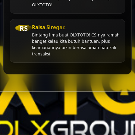
OLXTOTO!
RS
Raisa Siregar.
Bintang lima buat OLXTOTO! CS-nya ramah
banget kalau kita butuh bantuan, plus
keamanannya bikin berasa aman tiap kali
transaksi.