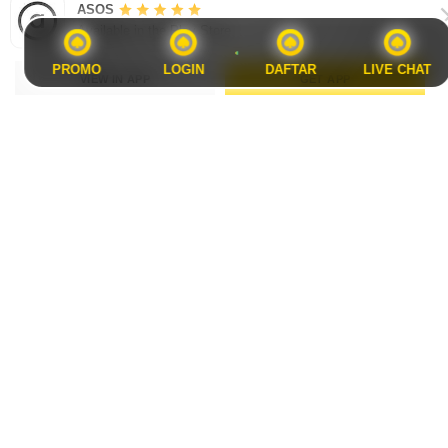
ASOS
Available in the Play Store
FAQ PEMAIN OLXTOTO
PROMO
LOGIN
DAFTAR
LIVE CHAT
VIEW IN APP
GET APP
Apa itu OLXTOTO?
OLXTOTO adalah platform pilihan tempat kamu
Kenapa harus pakai link alternatif
bisa menikmati permainan toto macau dengan
OLXTOTO?
akses super cepat, aman, dan link alternatif yang
Biar kamu bisa terus login dengan lancar dan
selalu aktif.
Apakah data pribadi saya aman di
aman kapan saja, tanpa perlu khawatir kena
OLXTOTO?
kendala pemblokiran atau koneksi terputus!
Tenang saja! Server OLXTOTO diproteksi dengan
Bisa akses OLXTOTO jam berapa saja?
enkripsi canggih, jadi seluruh data dan transaksi