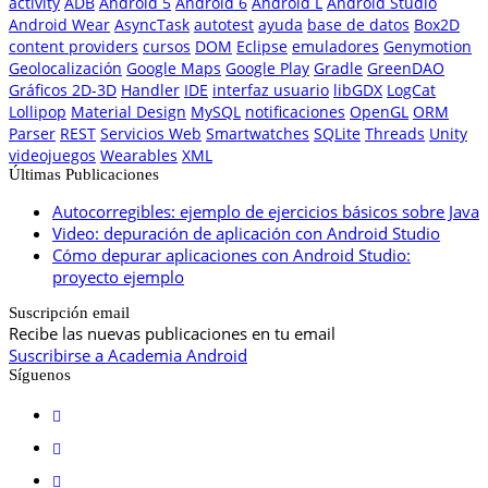
activity
ADB
Android 5
Android 6
Android L
Android Studio
Android Wear
AsyncTask
autotest
ayuda
base de datos
Box2D
content providers
cursos
DOM
Eclipse
emuladores
Genymotion
Geolocalización
Google Maps
Google Play
Gradle
GreenDAO
Gráficos 2D-3D
Handler
IDE
interfaz usuario
libGDX
LogCat
Lollipop
Material Design
MySQL
notificaciones
OpenGL
ORM
Parser
REST
Servicios Web
Smartwatches
SQLite
Threads
Unity
videojuegos
Wearables
XML
Últimas Publicaciones
Autocorregibles: ejemplo de ejercicios básicos sobre Java
Video: depuración de aplicación con Android Studio
Cómo depurar aplicaciones con Android Studio:
proyecto ejemplo
Suscripción email
Recibe las nuevas publicaciones en tu email
Suscribirse a Academia Android
Síguenos