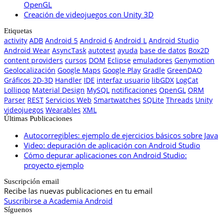
OpenGL
Creación de videojuegos con Unity 3D
Etiquetas
activity
ADB
Android 5
Android 6
Android L
Android Studio
Android Wear
AsyncTask
autotest
ayuda
base de datos
Box2D
content providers
cursos
DOM
Eclipse
emuladores
Genymotion
Geolocalización
Google Maps
Google Play
Gradle
GreenDAO
Gráficos 2D-3D
Handler
IDE
interfaz usuario
libGDX
LogCat
Lollipop
Material Design
MySQL
notificaciones
OpenGL
ORM
Parser
REST
Servicios Web
Smartwatches
SQLite
Threads
Unity
videojuegos
Wearables
XML
Últimas Publicaciones
Autocorregibles: ejemplo de ejercicios básicos sobre Java
Video: depuración de aplicación con Android Studio
Cómo depurar aplicaciones con Android Studio:
proyecto ejemplo
Suscripción email
Recibe las nuevas publicaciones en tu email
Suscribirse a Academia Android
Síguenos