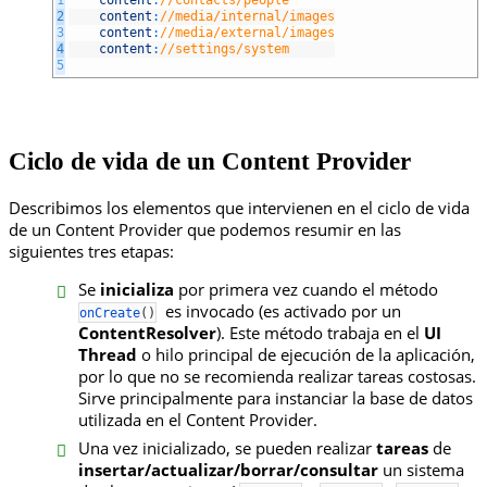
1
content
:
//contacts/people
2
content
:
//media/internal/images
3
content
:
//media/external/images
4
content
:
//settings/system
5
Ciclo de vida de un Content Provider
Describimos los elementos que intervienen en el ciclo de vida
de un Content Provider que podemos resumir en las
siguientes tres etapas:
Se
inicializa
por primera vez cuando el método
es invocado (es activado por un
onCreate
(
)
ContentResolver
). Este método trabaja en el
UI
Thread
o hilo principal de ejecución de la aplicación,
por lo que no se recomienda realizar tareas costosas.
Sirve principalmente para instanciar la base de datos
utilizada en el Content Provider.
Una vez inicializado, se pueden realizar
tareas
de
insertar/actualizar/borrar/consultar
un sistema