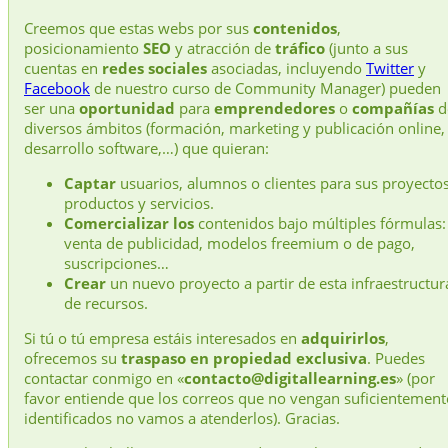
Creemos que estas webs por sus
contenidos
,
posicionamiento
SEO
y atracción de
tráfico
(junto a sus
cuentas en
redes sociales
asociadas, incluyendo
Twitter
y
Facebook
de nuestro curso de Community Manager) pueden
ser una
oportunidad
para
emprendedores
o
compañías
d
diversos ámbitos (formación, marketing y publicación online,
desarrollo software,…) que quieran:
Captar
usuarios, alumnos o clientes para sus proyectos
productos y servicios.
Comercializar los
contenidos bajo múltiples fórmulas:
venta de publicidad, modelos freemium o de pago,
suscripciones…
Crear
un nuevo proyecto a partir de esta infraestructur
de recursos.
Si tú o tú empresa estáis interesados en
adquirirlos
,
ofrecemos su
traspaso en propiedad exclusiva
. Puedes
contactar conmigo en «
contacto@digitallearning.es
» (por
favor entiende que los correos que no vengan suficientement
identificados no vamos a atenderlos). Gracias.