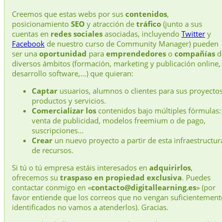
Creemos que estas webs por sus
contenidos
,
posicionamiento
SEO
y atracción de
tráfico
(junto a sus
cuentas en
redes sociales
asociadas, incluyendo
Twitter
y
Facebook
de nuestro curso de Community Manager) pueden
ser una
oportunidad
para
emprendedores
o
compañías
d
diversos ámbitos (formación, marketing y publicación online,
desarrollo software,…) que quieran:
Captar
usuarios, alumnos o clientes para sus proyectos
productos y servicios.
Comercializar los
contenidos bajo múltiples fórmulas:
venta de publicidad, modelos freemium o de pago,
suscripciones…
Crear
un nuevo proyecto a partir de esta infraestructur
de recursos.
Si tú o tú empresa estáis interesados en
adquirirlos
,
ofrecemos su
traspaso en propiedad exclusiva
. Puedes
contactar conmigo en «
contacto@digitallearning.es
» (por
favor entiende que los correos que no vengan suficientement
identificados no vamos a atenderlos). Gracias.