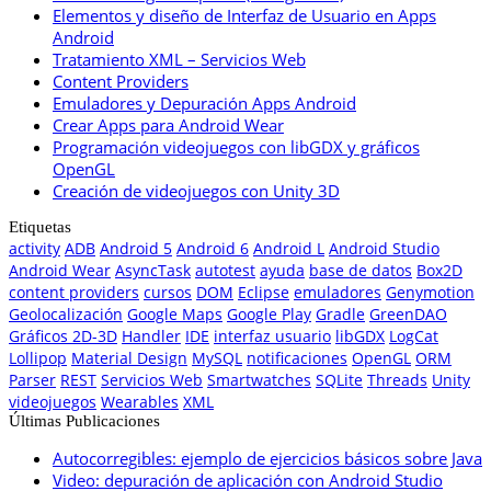
Elementos y diseño de Interfaz de Usuario en Apps
Android
Tratamiento XML – Servicios Web
Content Providers
Emuladores y Depuración Apps Android
Crear Apps para Android Wear
Programación videojuegos con libGDX y gráficos
OpenGL
Creación de videojuegos con Unity 3D
Etiquetas
activity
ADB
Android 5
Android 6
Android L
Android Studio
Android Wear
AsyncTask
autotest
ayuda
base de datos
Box2D
content providers
cursos
DOM
Eclipse
emuladores
Genymotion
Geolocalización
Google Maps
Google Play
Gradle
GreenDAO
Gráficos 2D-3D
Handler
IDE
interfaz usuario
libGDX
LogCat
Lollipop
Material Design
MySQL
notificaciones
OpenGL
ORM
Parser
REST
Servicios Web
Smartwatches
SQLite
Threads
Unity
videojuegos
Wearables
XML
Últimas Publicaciones
Autocorregibles: ejemplo de ejercicios básicos sobre Java
Video: depuración de aplicación con Android Studio