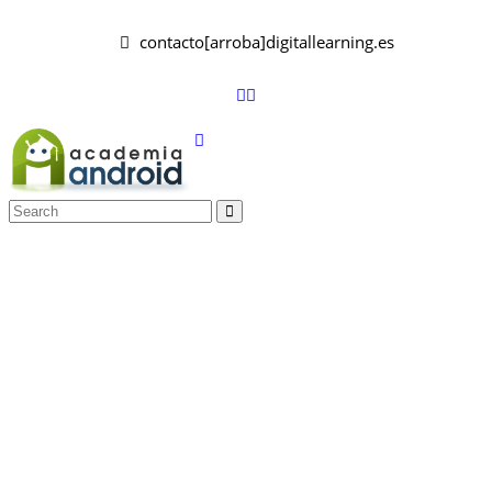
contacto[arroba]digitallearning.es