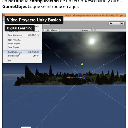
en
detalle
la
configuración
de un terrero/escenario y otros
GameObjects
que se introducen aquí.