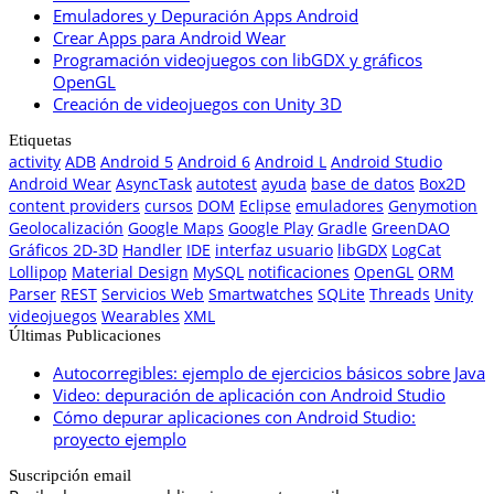
Emuladores y Depuración Apps Android
Crear Apps para Android Wear
Programación videojuegos con libGDX y gráficos
OpenGL
Creación de videojuegos con Unity 3D
Etiquetas
activity
ADB
Android 5
Android 6
Android L
Android Studio
Android Wear
AsyncTask
autotest
ayuda
base de datos
Box2D
content providers
cursos
DOM
Eclipse
emuladores
Genymotion
Geolocalización
Google Maps
Google Play
Gradle
GreenDAO
Gráficos 2D-3D
Handler
IDE
interfaz usuario
libGDX
LogCat
Lollipop
Material Design
MySQL
notificaciones
OpenGL
ORM
Parser
REST
Servicios Web
Smartwatches
SQLite
Threads
Unity
videojuegos
Wearables
XML
Últimas Publicaciones
Autocorregibles: ejemplo de ejercicios básicos sobre Java
Video: depuración de aplicación con Android Studio
Cómo depurar aplicaciones con Android Studio:
proyecto ejemplo
Suscripción email