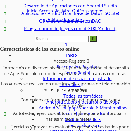
Desarrollo de Aplicaciones con Android Studio
Inicio
Acceso-Registro
Quiénes somos
Aplicaciones Android con Base de Datos (SQLite)
Política de cookies
ORM para Android: GreenDAO
Programación de Juegos con libGDX (Android)
Características de los cursos online
Inicio
Acceso-Registro
Suscripción-Registro
Formación de diversos niveles, tanto de iniciación al desarrollo
Entrar (login)
de Apps Android como de especialización en áreas concretas.
Información de usuario registrado
Los cursos se realizan en nuestras plataformas de teleformación
Tutoriales
en las que accederás a:
Temáticas
Todas las temáticas
Contenidos en formato web, pdf para descargar y
Android Studio y desarrollo de Apps
Videotutoriales
Android 5 Lollipop/Android 6 Marshmallow
Autotests y ejercicios autocorregibles, para comprobar si
Base de datos en Android
has asimilado la materia
Content Providers
Geolocalización
Ejercicios y proyectos evaluables que serán revisados por el