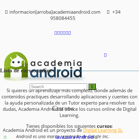
informacion[arroba]academiaandroid.com
+34
958084455
Lista de cursos online
Si quieres un aprendizaje más completo, donde además de
contenidos practiques desarrollando aplicaciones y cuentes con
la ayuda personalizada de un Tutor experto para resolver tus
Cursos
dudas, Academia Android te ofrece los cursos online de Digital
Learning.
Tienes disponibles los siguientes
cursos
:
Academia Android es un proyecto de
Digital Learning SL
Java para Android
Android es una marca registrada de Google Inc.