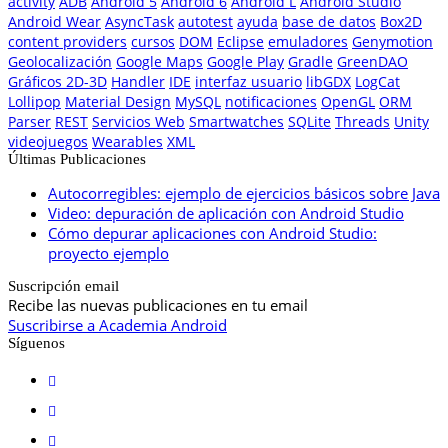
activity
ADB
Android 5
Android 6
Android L
Android Studio
Android Wear
AsyncTask
autotest
ayuda
base de datos
Box2D
content providers
cursos
DOM
Eclipse
emuladores
Genymotion
Geolocalización
Google Maps
Google Play
Gradle
GreenDAO
Gráficos 2D-3D
Handler
IDE
interfaz usuario
libGDX
LogCat
Lollipop
Material Design
MySQL
notificaciones
OpenGL
ORM
Parser
REST
Servicios Web
Smartwatches
SQLite
Threads
Unity
videojuegos
Wearables
XML
Últimas Publicaciones
Autocorregibles: ejemplo de ejercicios básicos sobre Java
Video: depuración de aplicación con Android Studio
Cómo depurar aplicaciones con Android Studio:
proyecto ejemplo
Suscripción email
Recibe las nuevas publicaciones en tu email
Suscribirse a Academia Android
Síguenos