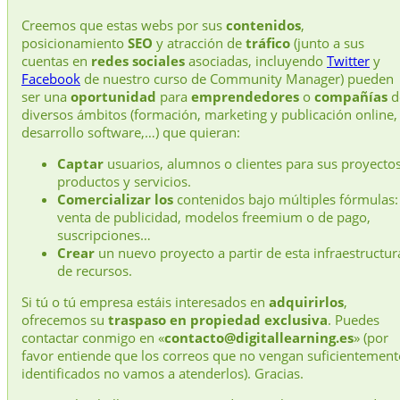
Creemos que estas webs por sus
contenidos
,
posicionamiento
SEO
y atracción de
tráfico
(junto a sus
cuentas en
redes sociales
asociadas, incluyendo
Twitter
y
Facebook
de nuestro curso de Community Manager) pueden
ser una
oportunidad
para
emprendedores
o
compañías
d
diversos ámbitos (formación, marketing y publicación online,
desarrollo software,…) que quieran:
Captar
usuarios, alumnos o clientes para sus proyectos
productos y servicios.
Comercializar los
contenidos bajo múltiples fórmulas:
venta de publicidad, modelos freemium o de pago,
suscripciones…
Crear
un nuevo proyecto a partir de esta infraestructur
de recursos.
Si tú o tú empresa estáis interesados en
adquirirlos
,
ofrecemos su
traspaso en propiedad exclusiva
. Puedes
contactar conmigo en «
contacto@digitallearning.es
» (por
favor entiende que los correos que no vengan suficientement
identificados no vamos a atenderlos). Gracias.