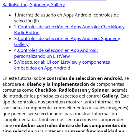
RadioButton, Spinner y Gallery
1.
Interfaz de usuario en Apps Android: controles de
selección (II)
2.
Controles de selección en Apps Android: CheckBox y
RadioButton
3.
Controles de selección en Apps Android: Spinner y
Gallery
4.
Controles de selección en App Android:
personalizando un ListView
5.
Videotutorial: UI con ListView y componentes
embebidos en App Android
En este tutorial sobre
controles de selección en Android
, se
abordará el
diseño y la implementación
de componentes
comunes como
CheckBox
,
RadioButton
y
Spinner
, además
de introducir los principales aspectos del control
Gallery
. Este
tipo de controles nos permiten mostrar tanto información
asociada al componente, como elementos visuales (imágenes)
que pueden ser seleccionados para mostrar información
complementaria. También nos centraremos en comprender
como
embeber controles dentro de los componentes de
tipo selección
para obtener una
mayor funcionalidad en