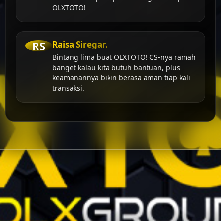
OLXTOTO!
RS
Raisa Siregar.
Bintang lima buat OLXTOTO! CS-nya ramah
banget kalau kita butuh bantuan, plus
keamanannya bikin berasa aman tiap kali
transaksi.