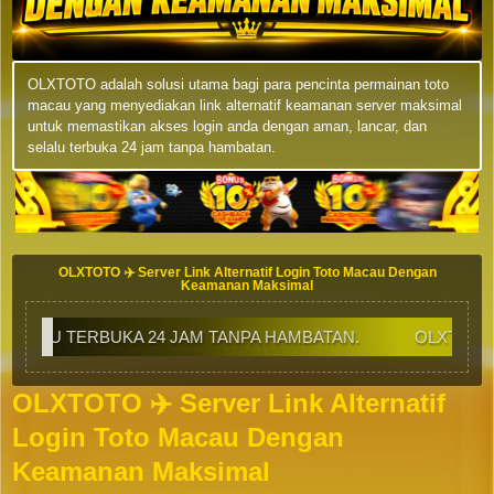
OLXTOTO adalah solusi utama bagi para pencinta permainan toto
macau yang menyediakan link alternatif keamanan server maksimal
untuk memastikan akses login anda dengan aman, lancar, dan
selalu terbuka 24 jam tanpa hambatan.
OLXTOTO ✈️ Server Link Alternatif Login Toto Macau Dengan
Keamanan Maksimal
 24 JAM TANPA HAMBATAN.
OLXTOTO ADALAH SOLUSI
OLXTOTO ✈️ Server Link Alternatif
Login Toto Macau Dengan
Keamanan Maksimal