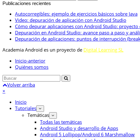
Publicaciones recientes
Autocorregibles: ejemplo de ejercicios básicos sobre Java
Video: depuración de aplicación con Android Studio
Cómo depurar aplicaciones con Android Studio: proyecto
Depuración en Android Studio: avance paso a paso y anális
Depuración de aplicaciones: puntos de interrupción (break
Academia Android es un proyecto de
Digital Learning SL
Inicio-anterior
Quiénes somos
Volver arriba
×
Inicio
Tutoriales
Temáticas
Todas las temáticas
Android Studio y desarrollo de Apps
Android 5 Lollipop/Android 6 Marshmallow