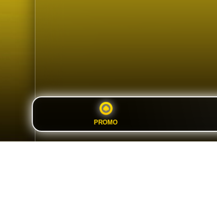
PROMO