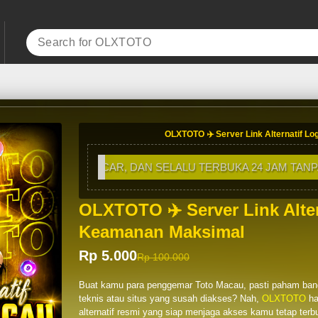
OLXTOTO ✈️ Server Link Alternatif 
KA 24 JAM TANPA HAMBATAN.
OLXTOTO ADALAH SOLUS
OLXTOTO ✈️ Server Link Alte
Keamanan Maksimal
Rp 5.000
Rp 100.000
Buat kamu para penggemar Toto Macau, pasti paham bang
teknis atau situs yang susah diakses? Nah,
OLXTOTO
ha
alternatif resmi yang siap menjaga akses kamu tetap terbu