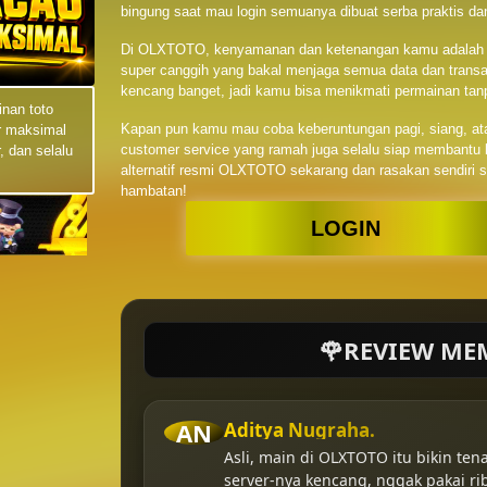
bingung saat mau login semuanya dibuat serba praktis dan
Di OLXTOTO, kenyamanan dan ketenangan kamu adalah 
super canggih yang bakal menjaga semua data dan transa
kencang banget, jadi kamu bisa menikmati permainan tanp
nan toto
Kapan pun kamu mau coba keberuntungan pagi, siang, at
r maksimal
customer service yang ramah juga selalu siap membantu 
 dan selalu
alternatif resmi OLXTOTO sekarang dan rasakan sendiri
hambatan!
LOGIN
🌹REVIEW ME
AN
Aditya Nugraha.
Asli, main di OLXTOTO itu bikin ten
server-nya kencang, nggak pakai rib