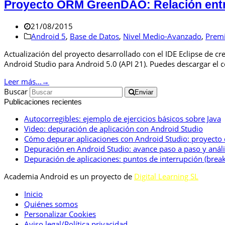
Proyecto ORM GreenDAO: Relación entre
21/08/2015
Android 5
,
Base de Datos
,
Nivel Medio-Avanzado
,
Prem
Actualización del proyecto desarrollado con el IDE Eclipse de 
Android Studio para Android 5.0 (API 21). Puedes descargar el
Leer más...
→
Buscar
Enviar
Publicaciones recientes
Autocorregibles: ejemplo de ejercicios básicos sobre Java
Video: depuración de aplicación con Android Studio
Cómo depurar aplicaciones con Android Studio: proyecto
Depuración en Android Studio: avance paso a paso y anális
Depuración de aplicaciones: puntos de interrupción (break
Academia Android es un proyecto de
Digital Learning SL
Inicio
Quiénes somos
Personalizar Cookies
Aviso legal/Política privacidad