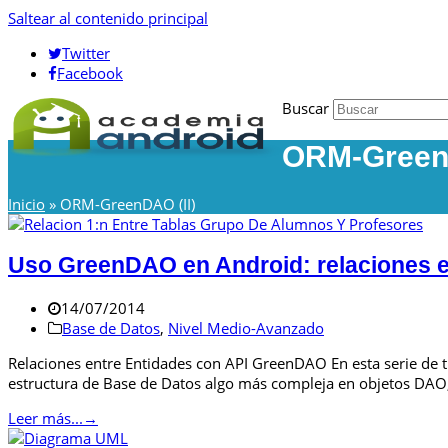
Saltear al contenido principal
Twitter
Facebook
Buscar
ORM-GreenD
Inicio
»
ORM-GreenDAO (II)
Uso GreenDAO en Android: relaciones e
14/07/2014
Base de Datos
,
Nivel Medio-Avanzado
Relaciones entre Entidades con API GreenDAO En esta serie de 
estructura de Base de Datos algo más compleja en objetos D
Leer más...
→