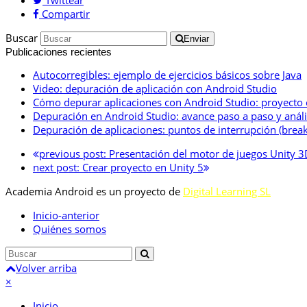
Compartir
Buscar
Enviar
Publicaciones recientes
Autocorregibles: ejemplo de ejercicios básicos sobre Java
Video: depuración de aplicación con Android Studio
Cómo depurar aplicaciones con Android Studio: proyecto
Depuración en Android Studio: avance paso a paso y anális
Depuración de aplicaciones: puntos de interrupción (break
previous post:
Presentación del motor de juegos Unity 3
next post:
Crear proyecto en Unity 5
Academia Android es un proyecto de
Digital Learning SL
Inicio-anterior
Quiénes somos
Volver arriba
×
Inicio