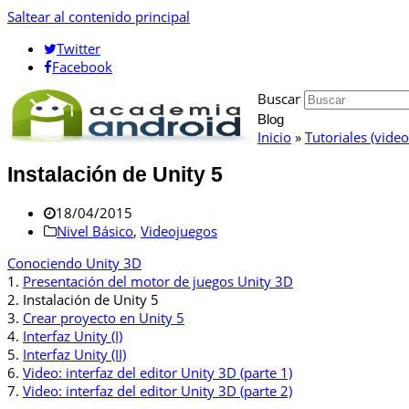
Saltear al contenido principal
Twitter
Facebook
Buscar
Blog
Inicio
»
Tutoriales (vide
Instalación de Unity 5
18/04/2015
Nivel Básico
,
Videojuegos
Conociendo Unity 3D
1.
Presentación del motor de juegos Unity 3D
2.
Instalación de Unity 5
3.
Crear proyecto en Unity 5
4.
Interfaz Unity (I)
5.
Interfaz Unity (II)
6.
Video: interfaz del editor Unity 3D (parte 1)
7.
Video: interfaz del editor Unity 3D (parte 2)