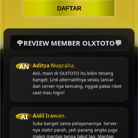
DAFTAR
🌹REVIEW MEMBER OLXTOTO💬
AN
Aditya Nugraha.
Asli, main di OLXTOTO itu bikin tenang
banget. Link alternatifnya selalu lancar
dan server-nya kencang, nggak pakai ribet
saat mau login!
AI
Aidil Irawan.
Suka banget sama pelayanannya. Server-
nya stabil parah, jadi pasang angka juga
makin mantap tanpa takut lag. Mantap