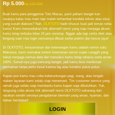
Rp 5.000
Rp 100.000
Buat kamu para penggemar Toto Macau, pasti paham banget kan
rasanya kalau mau main tapi malah terhambat kendala teknis atau situs
yang susah diakses? Nah,
OLXTOTO
hadir khusus buat jadi teman setia
kamu! Kami menyediakan link alternatif resmi yang siap menjaga akses
kamu tetap terbuka lebar 24 jam nonstop. Nggak ada lagi cerita ribet atau
bingung saat mau login semuanya dibuat serba praktis dan lancar jaya!
Di OLXTOTO, kenyamanan dan ketenangan kamu adalah nomor satu.
Makanya, kami memakai sistem keamanan server super canggih yang
bakal menjaga semua data dan transaksi kamu tetap rahasia serta aman
100%. Server-nya juga kencang banget, jadi kamu bisa menikmati
permainan tanpa perlu kesal karena lag atau koneksi putus-putus.
Kapan pun kamu mau coba keberuntungan pagi, siang, atau tengah
malam layanan kami selalu siap menemani. Tim customer service yang
ramah juga selalu siap membantu kamu kapan saja dibutuhkan. Yuk,
langsung coba akses link alternatif resmi OLXTOTO sekarang dan
rasakan sendiri serunya pengalaman bermain yang aman, nyaman, dan
bebas hambatan!
LOGIN