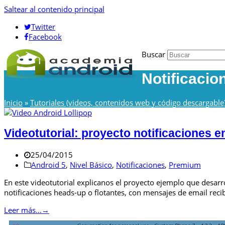
Saltear al contenido principal
Twitter
Facebook
Buscar
Notificacio
Inicio
»
Tutoriales (videos, contenidos web y código descargable
Videotutorial: proyecto notificaciones e
25/04/2015
Android 5
,
Nivel Básico
,
Notificaciones
,
Premium
En este videotutorial explicanos el proyecto ejemplo que desarr
notificaciones heads-up o flotantes, con mensajes de email recib
Leer más...
→