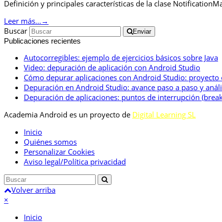
Definición y principales características de la clase Notificati
Leer más...
→
Buscar
Enviar
Publicaciones recientes
Autocorregibles: ejemplo de ejercicios básicos sobre Java
Video: depuración de aplicación con Android Studio
Cómo depurar aplicaciones con Android Studio: proyecto
Depuración en Android Studio: avance paso a paso y anális
Depuración de aplicaciones: puntos de interrupción (break
Academia Android es un proyecto de
Digital Learning SL
Inicio
Quiénes somos
Personalizar Cookies
Aviso legal/Política privacidad
Volver arriba
×
Inicio