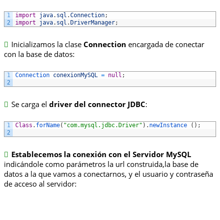
1
import
java
.
sql
.
Connection
;
2
import
java
.
sql
.
DriverManager
;
Inicializamos la clase
Connection
encargada de conectar
con la base de datos:
1
Connection 
conexionMySQL
=
null
;
2
Se carga el
driver del connector JDBC
:
1
Class
.
forName
(
"com.mysql.jdbc.Driver"
)
.
newInstance
(
)
;
2
Establecemos la conexión con el Servidor MySQL
indicándole como parámetros la url construida,la base de
datos a la que vamos a conectarnos, y el usuario y contraseña
de acceso al servidor: