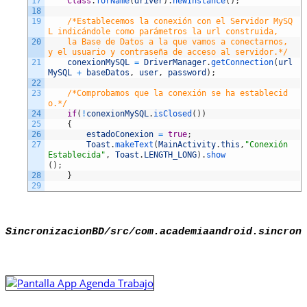
17
Class
.
forName
(
driver
)
.
newInstance
(
)
;
18
19
/*Establecemos la conexión con el Servidor MySQ
L indicándole como parámetros la url construida,
20
    la Base de Datos a la que vamos a conectarnos, 
y el usuario y contraseña de acceso al servidor.*/
21
conexionMySQL
=
DriverManager
.
getConnection
(
url
MySQL
+
baseDatos
,
user
,
password
)
;
22
23
/*Comprobamos que la conexión se ha establecid
o.*/
24
if
(
!
conexionMySQL
.
isClosed
(
)
)
25
{
26
estadoConexion
=
true
;
27
Toast
.
makeText
(
MainActivity
.
this
,
"Conexión 
Establecida"
,
Toast
.
LENGTH_LONG
)
.
show
(
)
;
28
}
29
SincronizacionBD/src/com.academiaandroid.sincron