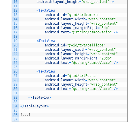
10
android
:
layout_height
=
"wrap_content"
>
11
12
<
TextView
13
android
:
id
=
"@+id/txtNombre"
14
android
:
layout_width
=
"wrap_content"
15
android
:
layout_height
=
"wrap_content"
16
android
:
layout_marginRight
=
"5dp"
17
android
:
text
=
"@string/campoVacio"
/
>
18
19
<
TextView
20
android
:
id
=
"@+id/txtApellidos"
21
android
:
layout_width
=
"wrap_content"
22
android
:
layout_height
=
"wrap_content"
23
android
:
layout_marginRight
=
"20dp"
24
android
:
text
=
"@string/campoVacio"
/
>
25
26
<
TextView
27
android
:
id
=
"@+id/txtFecha"
28
android
:
layout_width
=
"wrap_content"
29
android
:
layout_height
=
"wrap_content"
30
android
:
text
=
"@string/campoVacio"
/
>
31
32
<
/
TableRow
>
33
34
<
/
TableLayout
>
35
36
[
.
.
.
]
37