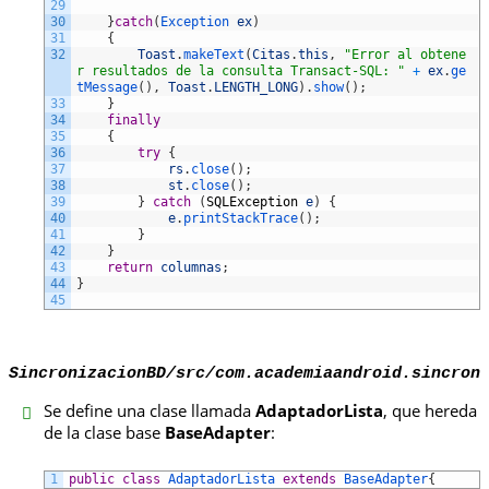
29
30
}
catch
(
Exception 
ex
)
31
{
32
Toast
.
makeText
(
Citas
.
this
,
"Error al obtene
r resultados de la consulta Transact-SQL: "
+
ex
.
ge
tMessage
(
)
,
Toast
.
LENGTH_LONG
)
.
show
(
)
;
33
}
34
finally
35
{
36
try
{
37
rs
.
close
(
)
;
38
st
.
close
(
)
;
39
}
catch
(
SQLException
e
)
{
40
e
.
printStackTrace
(
)
;
41
}
42
}
43
return
columnas
;
44
}
45
SincronizacionBD/src/com.academiaandroid.sincron
Se define una clase llamada
AdaptadorLista
, que hereda
de la clase base
BaseAdapter
:
1
public
class
AdaptadorLista
extends
BaseAdapter
{