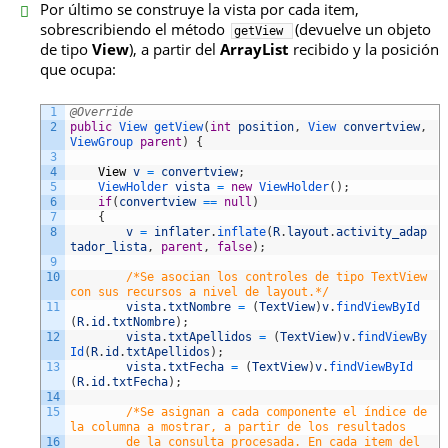
Por último se construye la vista por cada item,
sobrescribiendo el método
(devuelve un objeto
getView
de tipo
View
), a partir del
ArrayList
recibido y la posición
que ocupa:
1
@Override
2
public
View 
getView
(
int
position
,
View 
convertview
,
ViewGroup 
parent
)
{
3
4
View
v
=
convertview
;
5
ViewHolder 
vista
=
new
ViewHolder
(
)
;
6
if
(
convertview
==
null
)
7
{
8
v
=
inflater
.
inflate
(
R
.
layout
.
activity_adap
tador_lista
,
parent
,
false
)
;
9
10
/*Se asocian los controles de tipo TextView 
con sus recursos a nivel de layout.*/
11
vista
.
txtNombre
=
(
TextView
)
v
.
findViewById
(
R
.
id
.
txtNombre
)
;
12
vista
.
txtApellidos
=
(
TextView
)
v
.
findViewBy
Id
(
R
.
id
.
txtApellidos
)
;
13
vista
.
txtFecha
=
(
TextView
)
v
.
findViewById
(
R
.
id
.
txtFecha
)
;
14
15
/*Se asignan a cada componente el índice de 
la columna a mostrar, a partir de los resultados 
16
        de la consulta procesada. En cada item del 