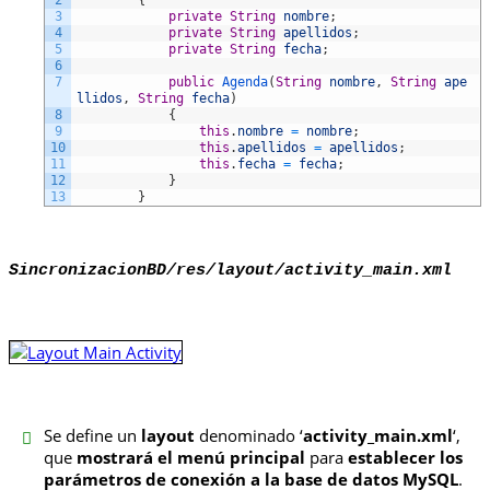
3
private
String
nombre
;
4
private
String
apellidos
;
5
private
String
fecha
;
6
7
public
Agenda
(
String
nombre
,
String
ape
llidos
,
String
fecha
)
8
{
9
this
.
nombre
=
nombre
;
10
this
.
apellidos
=
apellidos
;
11
this
.
fecha
=
fecha
;
12
}
13
}
SincronizacionBD/res/layout/activity_main.xml
Se define un
layout
denominado ‘
activity_main.xml
‘,
que
mostrará el menú principal
para
establecer los
parámetros de conexión a la base de datos MySQL
.