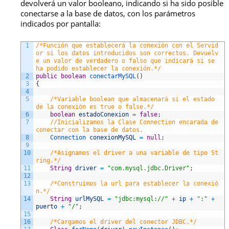
devolverá un valor booleano, indicando si ha sido posible
conectarse a la base de datos, con los parámetros
indicados por pantalla:
1
/*Función que establecerá la conexión con el Servid
or si los datos introducidos son correctos. Devuelv
e un valor de verdadero o falso que indicará si se 
ha podido establecer la conexión.*/
2
public
boolean
conectarMySQL
(
)
3
{
4
5
/*Variable boolean que almacenará si el estado 
de la conexión es true o false.*/
6
boolean
estadoConexion
=
false
;
7
//Inicializamos la Clase Connection encarada de 
conectar con la base de datos. 
8
Connection 
conexionMySQL
=
null
;
9
10
/*Asignamos el driver a una variable de tipo St
ring.*/
11
String
driver
=
"com.mysql.jdbc.Driver"
;
12
13
/*Construímos la url para establecer la conexió
n.*/
14
String
urlMySQL
=
"jdbc:mysql://"
+
ip
+
":"
+
puerto
+
"/"
;
15
16
/*Cargamos el driver del conector JDBC.*/