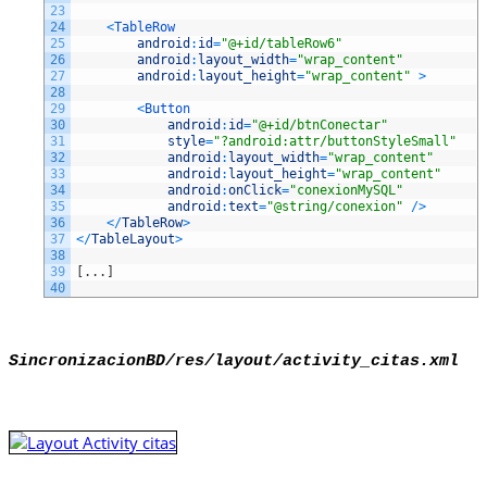
23
24
<
TableRow
25
android
:
id
=
"@+id/tableRow6"
26
android
:
layout_width
=
"wrap_content"
27
android
:
layout_height
=
"wrap_content"
>
28
29
<
Button
30
android
:
id
=
"@+id/btnConectar"
31
style
=
"?android:attr/buttonStyleSmall"
32
android
:
layout_width
=
"wrap_content"
33
android
:
layout_height
=
"wrap_content"
34
android
:
onClick
=
"conexionMySQL"
35
android
:
text
=
"@string/conexion"
/
>
36
<
/
TableRow
>
37
<
/
TableLayout
>
38
39
[
.
.
.
]
40
SincronizacionBD/res/layout/activity_citas.xml