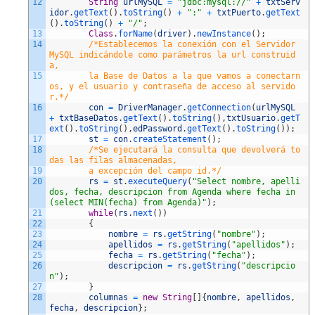
12
String
urlMySQL
=
"jdbc:mysql://"
+
txtServ
idor
.
getText
(
)
.
toString
(
)
+
":"
+
txtPuerto
.
getText
(
)
.
toString
(
)
+
"/"
;
13
Class
.
forName
(
driver
)
.
newInstance
(
)
;
14
/*Establecemos la conexión con el Servidor 
MySQL indicándole como parámetros la url construid
a,
15
        la Base de Datos a la que vamos a conectarn
os, y el usuario y contraseña de acceso al servido
r.*/
16
con
=
DriverManager
.
getConnection
(
urlMySQL
+
txtBaseDatos
.
getText
(
)
.
toString
(
)
,
txtUsuario
.
getT
ext
(
)
.
toString
(
)
,
edPassword
.
getText
(
)
.
toString
(
)
)
;
17
st
=
con
.
createStatement
(
)
;
18
/*Se ejecutará la consulta que devolverá to
das las filas almacenadas, 
19
        a excepción del campo id.*/
20
rs
=
st
.
executeQuery
(
"Select nombre, apelli
dos, fecha, descripcion from Agenda where fecha in 
(select MIN(fecha) from Agenda)"
)
;
21
while
(
rs
.
next
(
)
)
22
{
23
nombre
=
rs
.
getString
(
"nombre"
)
;
24
apellidos
=
rs
.
getString
(
"apellidos"
)
;
25
fecha
=
rs
.
getString
(
"fecha"
)
;
26
descripcion
=
rs
.
getString
(
"descripcio
n"
)
;
27
}
28
columnas
=
new
String
[
]
{
nombre
,
apellidos
,
fecha
,
descripcion
}
;