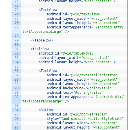
71
android
:
layout_height
=
"wrap_content"
>
72
73
<
TextView
74
android
:
id
=
"@+id/textView4"
75
android
:
layout_width
=
"wrap_content"
76
android
:
layout_height
=
"wrap_content"
77
android
:
textAppearance
=
"?android:attr/
textAppearanceLarge"
/
>
78
79
<
/
TableRow
>
80
81
<
TableRow
82
android
:
id
=
"@+id/tableRow13"
83
android
:
layout_width
=
"wrap_content"
84
android
:
layout_height
=
"wrap_content"
>
85
86
<
TextView
87
android
:
id
=
"@+id/txtTotalRegistros"
88
android
:
layout_width
=
"wrap_content"
89
android
:
layout_height
=
"wrap_content"
90
android
:
background
=
"@color/azul"
91
android
:
text
=
"@string/citas"
92
android
:
textAppearance
=
"?android:attr/
textAppearanceLarge"
/
>
93
94
<
Button
95
android
:
id
=
"@+id/btnRefrescar"
96
style
=
"?android:attr/buttonStyleSmall"
97
android
:
layout_width
=
"wrap_content"
98
android
:
layout_height
=
"wrap_content"