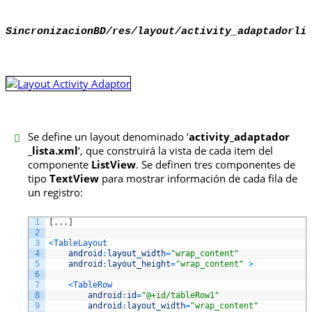
SincronizacionBD/res/layout/activity_
adaptador
li
Se define un layout denominado ‘
activity_adaptador
_lista.xml
‘, que construirá la vista de cada item del
componente
ListView
. Se definen tres componentes de
tipo
TextView
para mostrar información de cada fila de
un registro:
1
[
.
.
.
]
2
3
<
TableLayout
4
android
:
layout_width
=
"wrap_content"
5
android
:
layout_height
=
"wrap_content"
>
6
7
<
TableRow
8
android
:
id
=
"@+id/tableRow1"
9
android
:
layout_width
=
"wrap_content"