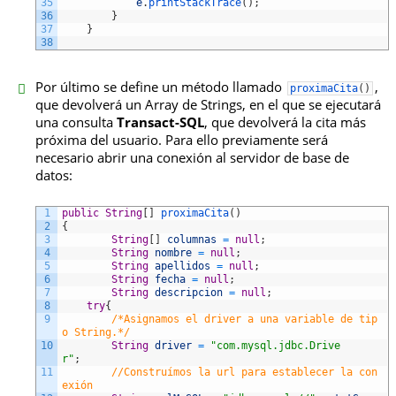
35
e
.
printStackTrace
(
)
;
36
}
37
}
38
Por último se define un método llamado
,
proximaCita
(
)
que devolverá un Array de Strings, en el que se ejecutará
una consulta
Transact-SQL
, que devolverá la cita más
próxima del usuario. Para ello previamente será
necesario abrir una conexión al servidor de base de
datos:
1
public
String
[
]
proximaCita
(
)
2
{
3
String
[
]
columnas
=
null
;
4
String
nombre
=
null
;
5
String
apellidos
=
null
;
6
String
fecha
=
null
;
7
String
descripcion
=
null
;
8
try
{
9
/*Asignamos el driver a una variable de tip
o String.*/
10
String
driver
=
"com.mysql.jdbc.Drive
r"
;
11
//Construímos la url para establecer la con
exión