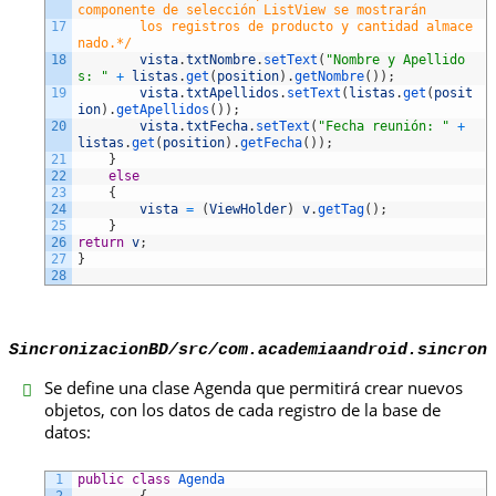
componente de selección ListView se mostrarán 
17
        los registros de producto y cantidad almace
nado.*/
18
vista
.
txtNombre
.
setText
(
"Nombre y Apellido
s: "
+
listas
.
get
(
position
)
.
getNombre
(
)
)
;
19
vista
.
txtApellidos
.
setText
(
listas
.
get
(
posit
ion
)
.
getApellidos
(
)
)
;
20
vista
.
txtFecha
.
setText
(
"Fecha reunión: "
+
listas
.
get
(
position
)
.
getFecha
(
)
)
;
21
}
22
else
23
{
24
vista
=
(
ViewHolder
)
v
.
getTag
(
)
;
25
}
26
return
v
;
27
}
28
SincronizacionBD/src/com.academiaandroid.sincron
Se define una clase Agenda que permitirá crear nuevos
objetos, con los datos de cada registro de la base de
datos:
1
public
class
Agenda
2
{