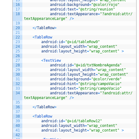
16
android
:
background
=
"@color/rojo"
17
android
:
text
=
"@string/reunion"
18
android
:
textAppearance
=
"?android:attr/
textAppearanceLarge"
/
>
19
20
<
/
TableRow
>
21
22
<
TableRow
23
android
:
id
=
"@+id/tableRow9"
24
android
:
layout_width
=
"wrap_content"
25
android
:
layout_height
=
"wrap_content"
>
26
27
<
TextView
28
android
:
id
=
"@+id/txtNombreAgenda"
29
android
:
layout_width
=
"wrap_content"
30
android
:
layout_height
=
"wrap_content"
31
android
:
background
=
"@color/verde"
32
android
:
hint
=
"@string/campoVacio"
33
android
:
text
=
"@string/campoVacio"
34
android
:
textAppearance
=
"?android:attr/
textAppearanceLarge"
/
>
35
36
<
/
TableRow
>
37
38
<
TableRow
39
android
:
id
=
"@+id/tableRow12"
40
android
:
layout_width
=
"wrap_content"
41
android
:
layout_height
=
"wrap_content"
>
42