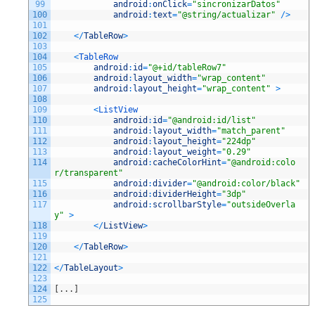
99
android
:
onClick
=
"sincronizarDatos"
100
android
:
text
=
"@string/actualizar"
/
>
101
102
<
/
TableRow
>
103
104
<
TableRow
105
android
:
id
=
"@+id/tableRow7"
106
android
:
layout_width
=
"wrap_content"
107
android
:
layout_height
=
"wrap_content"
>
108
109
<
ListView
110
android
:
id
=
"@android:id/list"
111
android
:
layout_width
=
"match_parent"
112
android
:
layout_height
=
"224dp"
113
android
:
layout_weight
=
"0.29"
114
android
:
cacheColorHint
=
"@android:colo
r/transparent"
115
android
:
divider
=
"@android:color/black"
116
android
:
dividerHeight
=
"3dp"
117
android
:
scrollbarStyle
=
"outsideOverla
y"
>
118
<
/
ListView
>
119
120
<
/
TableRow
>
121
122
<
/
TableLayout
>
123
124
[
.
.
.
]
125