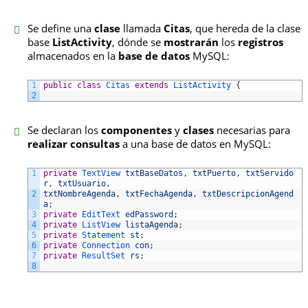
Se define una
clase
llamada
Citas
, que hereda de la clase
base
ListActivity
, dónde se
mostrarán
los
registros
almacenados en la
base de datos
MySQL:
1
public
class
Citas
extends
ListActivity
{
2
Se declaran los
componentes
y
clases
necesarias para
realizar consultas
a una base de datos en MySQL:
1
private
TextView 
txtBaseDatos
,
txtPuerto
,
txtServido
r
,
txtUsuario
,
2
txtNombreAgenda
,
txtFechaAgenda
,
txtDescripcionAgend
a
;
3
private
EditText 
edPassword
;
4
private
ListView 
listaAgenda
;
5
private
Statement 
st
;
6
private
Connection 
con
;
7
private
ResultSet 
rs
;
8