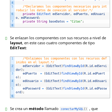
4
5
/*Declaramos los componentes necesarios para int
roducir los datos de conexión al servidor.*/
6
private
EditText 
edServidor
,
edPuerto
,
edUsuari
o
,
edPassword
;
7
private
String
baseDatos
=
"Citas"
;
8
Se enlazan los componentes con sus recursos a nivel de
layout
, en este caso cuatro componentes de tipo
EditText
:
1
/*Enlazamos los componentes con los recursos def
inidos en el layout.*/
2
edServidor
=
(
EditText
)
findViewById
(
R
.
id
.
edServi
dor
)
;
3
edPuerto
=
(
EditText
)
findViewById
(
R
.
id
.
edPuert
o
)
;
4
edUsuario
=
(
EditText
)
findViewById
(
R
.
id
.
edUsuari
o
)
;
5
edPassword
=
(
EditText
)
findViewById
(
R
.
id
.
edPassw
ord
)
;
6
Se crea un
método
llamado
, que
conectarMySQL
(
)