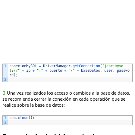
1
conexionMySQL
=
DriverManager
.
getConnection
(
"jdbc:mysq
l://"
+
ip
+
":"
+
puerto
+
"/"
+
baseDatos
,
user
,
passwo
rd
)
;
2
Una vez realizados los acceso o cambios a la base de datos,
se recomienda cerrar la conexión en cada operación que se
realice sobre la base de datos:
1
con
.
close
(
)
;
2