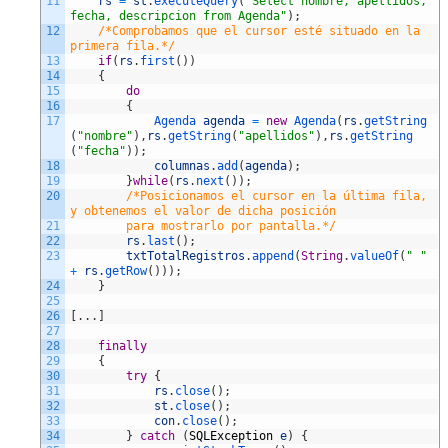
11
rs
=
st
.
executeQuery
(
"Select nombre, apellidos, 
fecha, descripcion from Agenda"
)
;
12
/*Comprobamos que el cursor esté situado en la 
primera fila.*/
13
if
(
rs
.
first
(
)
)
14
{
15
do
16
{
17
Agenda 
agenda
=
new
Agenda
(
rs
.
getString
(
"nombre"
)
,
rs
.
getString
(
"apellidos"
)
,
rs
.
getString
(
"fecha"
)
)
;
18
columnas
.
add
(
agenda
)
;
19
}
while
(
rs
.
next
(
)
)
;
20
/*Posicionamos el cursor en la última fila, 
y obtenemos el valor de dicha posición
21
        para mostrarlo por pantalla.*/
22
rs
.
last
(
)
;
23
txtTotalRegistros
.
append
(
String
.
valueOf
(
" "
+
rs
.
getRow
(
)
)
)
;
24
}
25
26
[
.
.
.
]
27
28
finally
29
{
30
try
{
31
rs
.
close
(
)
;
32
st
.
close
(
)
;
33
con
.
close
(
)
;
34
}
catch
(
SQLException
e
)
{