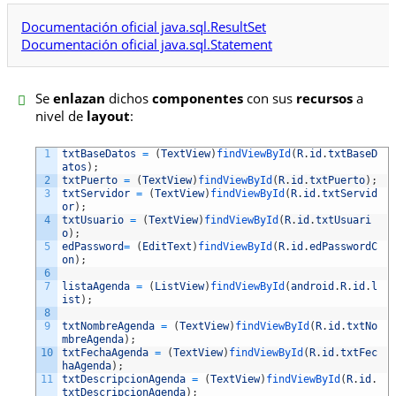
Documentación oficial java.sql.ResultSet
Documentación oficial java.sql.Statement
Se
enlazan
dichos
componentes
con sus
recursos
a
nivel de
layout
:
1
txtBaseDatos
=
(
TextView
)
findViewById
(
R
.
id
.
txtBaseD
atos
)
;
2
txtPuerto
=
(
TextView
)
findViewById
(
R
.
id
.
txtPuerto
)
;
3
txtServidor
=
(
TextView
)
findViewById
(
R
.
id
.
txtServid
or
)
;
4
txtUsuario
=
(
TextView
)
findViewById
(
R
.
id
.
txtUsuari
o
)
;
5
edPassword
=
(
EditText
)
findViewById
(
R
.
id
.
edPasswordC
on
)
;
6
7
listaAgenda
=
(
ListView
)
findViewById
(
android
.
R
.
id
.
l
ist
)
;
8
9
txtNombreAgenda
=
(
TextView
)
findViewById
(
R
.
id
.
txtNo
mbreAgenda
)
;
10
txtFechaAgenda
=
(
TextView
)
findViewById
(
R
.
id
.
txtFec
haAgenda
)
;
11
txtDescripcionAgenda
=
(
TextView
)
findViewById
(
R
.
id
.
txtDescripcionAgenda
)
;