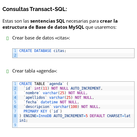
Consultas Transact-SQL:
Estas son las
sentencias SQL
necesarias para
crear la
estructura de Base de datos MySQL
que usaremos:
Crear base de datos «citas»:
1
CREATE 
DATABASE 
citas
;
2
Crear tabla «agenda»:
1
CREATE 
TABLE
`
agenda
`
(
2
`
id
`
int
(
11
)
NOT
NULL
AUTO_INCREMENT
,
3
`
nombre
`
varchar
(
25
)
NOT
NULL
,
4
`
apellidos
`
varchar
(
25
)
NOT
NULL
,
5
`
fecha
`
datetime 
NOT
NULL
,
6
`
descripcion
`
varchar
(
100
)
NOT
NULL
,
7
PRIMARY 
KEY
(
`
id
`
)
8
)
ENGINE
=
InnoDB 
AUTO_INCREMENT
=
5
DEFAULT
CHARSET
=
lat
in1
;
9