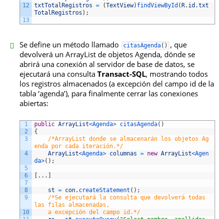
12
txtTotalRegistros
=
(
TextView
)
findViewById
(
R
.
id
.
txt
TotalRegistros
)
;
13
Se define un método llamado
, que
citasAgenda
(
)
devolverá un ArrayList de objetos Agenda, dónde se
abrirá una conexión al servidor de base de datos, se
ejecutará una consulta
Transact-SQL
, mostrando todos
los registros almacenados (a excepción del campo id de la
tabla ‘agenda’), para finalmente cerrar las conexiones
abiertas:
1
public
ArrayList
<Agenda>
citasAgenda
(
)
2
{
3
/*ArrayList donde se almacenarán los objetos Ag
enda por cada iteración.*/
4
ArrayList
<Agenda>
columnas
=
new
ArrayList
<Agen
da>
(
)
;
5
6
[
.
.
.
]
7
8
st
=
con
.
createStatement
(
)
;
9
/*Se ejecutará la consulta que devolverá todas 
las filas almacenadas, 
10
    a excepción del campo id.*/