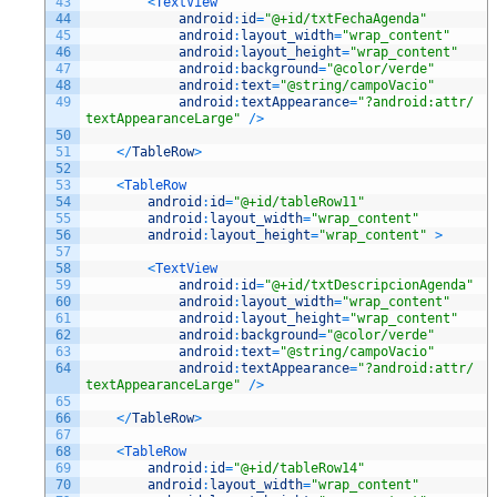
43
<
TextView
44
android
:
id
=
"@+id/txtFechaAgenda"
45
android
:
layout_width
=
"wrap_content"
46
android
:
layout_height
=
"wrap_content"
47
android
:
background
=
"@color/verde"
48
android
:
text
=
"@string/campoVacio"
49
android
:
textAppearance
=
"?android:attr/
textAppearanceLarge"
/
>
50
51
<
/
TableRow
>
52
53
<
TableRow
54
android
:
id
=
"@+id/tableRow11"
55
android
:
layout_width
=
"wrap_content"
56
android
:
layout_height
=
"wrap_content"
>
57
58
<
TextView
59
android
:
id
=
"@+id/txtDescripcionAgenda"
60
android
:
layout_width
=
"wrap_content"
61
android
:
layout_height
=
"wrap_content"
62
android
:
background
=
"@color/verde"
63
android
:
text
=
"@string/campoVacio"
64
android
:
textAppearance
=
"?android:attr/
textAppearanceLarge"
/
>
65
66
<
/
TableRow
>
67
68
<
TableRow
69
android
:
id
=
"@+id/tableRow14"
70
android
:
layout_width
=
"wrap_content"