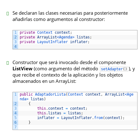
Se declaran las clases necesarias para posteriormente
añadirlas como argumentos al constructor:
1
private
Context 
context
;
2
private
ArrayList
<Agenda>
listas
;
3
private
LayoutInflater 
inflater
;
4
Constructor que será invocado desde el componente
ListView
(como argumento del método
), y
setAdapter
(
)
que recibe el contexto de la aplicación y los objetos
almacenados en un ArrayList:
1
public
AdaptadorLista
(
Context 
context
,
ArrayList
<Age
nda>
listas
)
2
{
3
this
.
context
=
context
;
4
this
.
listas
=
listas
;
5
inflater
=
LayoutInflater
.
from
(
context
)
;
6
}
7