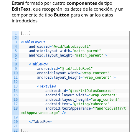
Estará formado por cuatro
componentes
de tipo
EditText
, que recogerán los datos de la conexión, y un
componente de tipo
Button
para enviar los datos
introducidos:
1
[
.
.
.
]
2
3
<
TableLayout
4
android
:
id
=
"@+id/tableLayout1"
5
android
:
layout_width
=
"match_parent"
6
android
:
layout_height
=
"match_parent"
>
7
8
<
TableRow
9
android
:
id
=
"@+id/tableRow1"
10
android
:
layout_width
=
"wrap_content"
11
android
:
layout_height
=
"wrap_content"
>
12
13
<
TextView
14
android
:
id
=
"@+id/txtDatosConexion"
15
android
:
layout_width
=
"wrap_content"
16
android
:
layout_height
=
"wrap_content"
17
android
:
text
=
"@string/cabecera"
18
android
:
textAppearance
=
"?android:attr/t
extAppearanceLarge"
/
>
19
20
<
/
TableRow
>
21
22
[
.
.
.
]