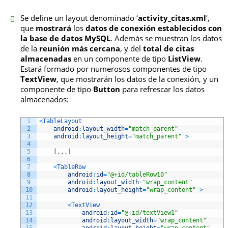
Se define un layout denominado ‘
activity_citas.xml
‘,
que
mostrará
los
datos de conexión establecidos con
la base de datos MySQL
. Además se muestran los datos
de la
reunión más cercana
, y del
total de citas
almacenadas
en un componente de tipo
ListView
.
Estará formado por numerosos componentes de tipo
TextView
, que mostrarán los datos de la conexión, y un
componente de tipo
Button
para refrescar los datos
almacenados:
1
<
TableLayout
2
android
:
layout_width
=
"match_parent"
3
android
:
layout_height
=
"match_parent"
>
4
5
[
.
.
.
]
6
7
<
TableRow
8
android
:
id
=
"@+id/tableRow10"
9
android
:
layout_width
=
"wrap_content"
10
android
:
layout_height
=
"wrap_content"
>
11
12
<
TextView
13
android
:
id
=
"@+id/textView1"
14
android
:
layout_width
=
"wrap_content"
15
android
:
layout_height
=
"wrap_content"