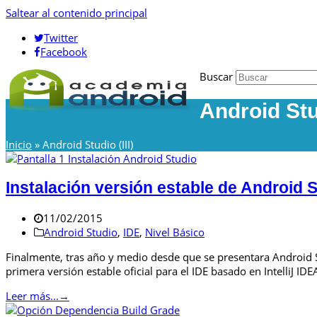
Saltear al contenido principal
Twitter
Facebook
Buscar
Android Stud
Inicio
»
Android Studio (III)
Instalación versión estable de Android 
11/02/2015
Android Studio
,
IDE
,
Nivel Básico
Finalmente, tras año y medio desde que se presentara Android 
primera versión estable oficial para el IDE basado en IntelliJ IDE
Leer más...
→