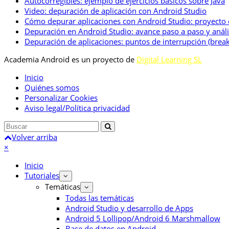
Autocorregibles: ejemplo de ejercicios básicos sobre Java
Video: depuración de aplicación con Android Studio
Cómo depurar aplicaciones con Android Studio: proyecto
Depuración en Android Studio: avance paso a paso y anális
Depuración de aplicaciones: puntos de interrupción (break
Academia Android es un proyecto de
Digital Learning SL
Inicio
Quiénes somos
Personalizar Cookies
Aviso legal/Política privacidad
Volver arriba
×
Inicio
Tutoriales
Temáticas
Todas las temáticas
Android Studio y desarrollo de Apps
Android 5 Lollipop/Android 6 Marshmallow
Base de datos en Android