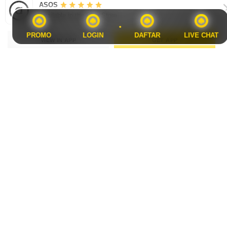
ASOS
Available in the Play Store
FAQ PEMAIN OLXTOTO
PROMO
LOGIN
DAFTAR
LIVE CHAT
VIEW IN APP
GET APP
Apa itu OLXTOTO?
OLXTOTO adalah platform pilihan tempat kamu
Kenapa harus pakai link alternatif
bisa menikmati permainan toto macau dengan
OLXTOTO?
akses super cepat, aman, dan link alternatif yang
Biar kamu bisa terus login dengan lancar dan
selalu aktif.
Apakah data pribadi saya aman di
aman kapan saja, tanpa perlu khawatir kena
OLXTOTO?
kendala pemblokiran atau koneksi terputus!
Tenang saja! Server OLXTOTO diproteksi dengan
Bisa akses OLXTOTO jam berapa saja?
enkripsi canggih, jadi seluruh data dan transaksi