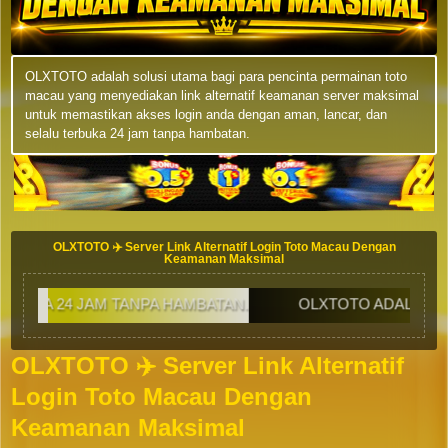
OLXTOTO adalah solusi utama bagi para pencinta permainan toto
macau yang menyediakan link alternatif keamanan server maksimal
untuk memastikan akses login anda dengan aman, lancar, dan
selalu terbuka 24 jam tanpa hambatan.
OLXTOTO ✈️ Server Link Alternatif Login Toto Macau Dengan
Keamanan Maksimal
M TANPA HAMBATAN.
OLXTOTO ADALAH SOLUSI UTAMA 
OLXTOTO ✈️ Server Link Alternatif
Login Toto Macau Dengan
Keamanan Maksimal