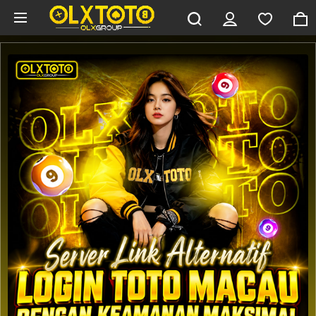
Skip to main content