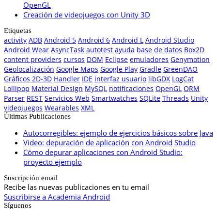
OpenGL
Creación de videojuegos con Unity 3D
Etiquetas
activity
ADB
Android 5
Android 6
Android L
Android Studio
Android Wear
AsyncTask
autotest
ayuda
base de datos
Box2D
content providers
cursos
DOM
Eclipse
emuladores
Genymotion
Geolocalización
Google Maps
Google Play
Gradle
GreenDAO
Gráficos 2D-3D
Handler
IDE
interfaz usuario
libGDX
LogCat
Lollipop
Material Design
MySQL
notificaciones
OpenGL
ORM
Parser
REST
Servicios Web
Smartwatches
SQLite
Threads
Unity
videojuegos
Wearables
XML
Últimas Publicaciones
Autocorregibles: ejemplo de ejercicios básicos sobre Java
Video: depuración de aplicación con Android Studio
Cómo depurar aplicaciones con Android Studio:
proyecto ejemplo
Suscripción email
Recibe las nuevas publicaciones en tu email
Suscribirse a Academia Android
Síguenos