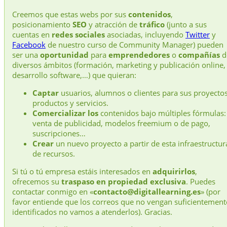
Creemos que estas webs por sus
contenidos
,
posicionamiento
SEO
y atracción de
tráfico
(junto a sus
cuentas en
redes sociales
asociadas, incluyendo
Twitter
y
Facebook
de nuestro curso de Community Manager) pueden
ser una
oportunidad
para
emprendedores
o
compañías
d
diversos ámbitos (formación, marketing y publicación online,
desarrollo software,…) que quieran:
Captar
usuarios, alumnos o clientes para sus proyectos
productos y servicios.
Comercializar los
contenidos bajo múltiples fórmulas:
venta de publicidad, modelos freemium o de pago,
suscripciones…
Crear
un nuevo proyecto a partir de esta infraestructur
de recursos.
Si tú o tú empresa estáis interesados en
adquirirlos
,
ofrecemos su
traspaso en propiedad exclusiva
. Puedes
contactar conmigo en «
contacto@digitallearning.es
» (por
favor entiende que los correos que no vengan suficientement
identificados no vamos a atenderlos). Gracias.