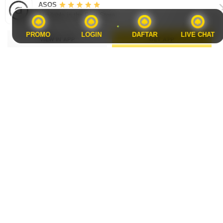
ASOS
Available in the Play Store
FAQ PEMAIN OLXTOTO
PROMO
LOGIN
DAFTAR
LIVE CHAT
VIEW IN APP
GET APP
Apa itu OLXTOTO?
OLXTOTO adalah platform pilihan tempat kamu
Kenapa harus pakai link alternatif
bisa menikmati permainan toto macau dengan
OLXTOTO?
akses super cepat, aman, dan link alternatif yang
Biar kamu bisa terus login dengan lancar dan
selalu aktif.
Apakah data pribadi saya aman di
aman kapan saja, tanpa perlu khawatir kena
OLXTOTO?
kendala pemblokiran atau koneksi terputus!
Tenang saja! Server OLXTOTO diproteksi dengan
Bisa akses OLXTOTO jam berapa saja?
enkripsi canggih, jadi seluruh data dan transaksi