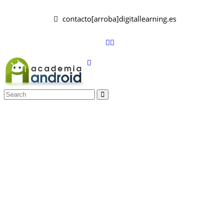
contacto[arroba]digitallearning.es