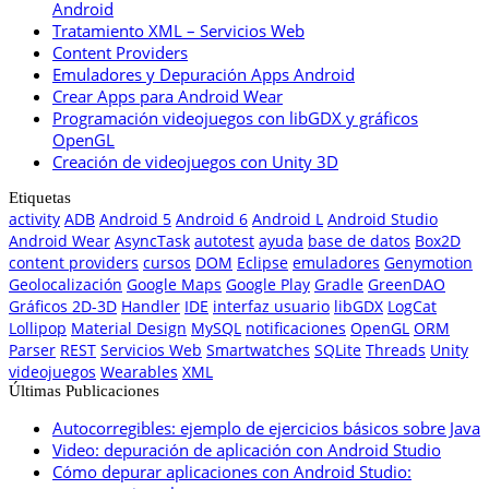
Android
Tratamiento XML – Servicios Web
Content Providers
Emuladores y Depuración Apps Android
Crear Apps para Android Wear
Programación videojuegos con libGDX y gráficos
OpenGL
Creación de videojuegos con Unity 3D
Etiquetas
activity
ADB
Android 5
Android 6
Android L
Android Studio
Android Wear
AsyncTask
autotest
ayuda
base de datos
Box2D
content providers
cursos
DOM
Eclipse
emuladores
Genymotion
Geolocalización
Google Maps
Google Play
Gradle
GreenDAO
Gráficos 2D-3D
Handler
IDE
interfaz usuario
libGDX
LogCat
Lollipop
Material Design
MySQL
notificaciones
OpenGL
ORM
Parser
REST
Servicios Web
Smartwatches
SQLite
Threads
Unity
videojuegos
Wearables
XML
Últimas Publicaciones
Autocorregibles: ejemplo de ejercicios básicos sobre Java
Video: depuración de aplicación con Android Studio
Cómo depurar aplicaciones con Android Studio: