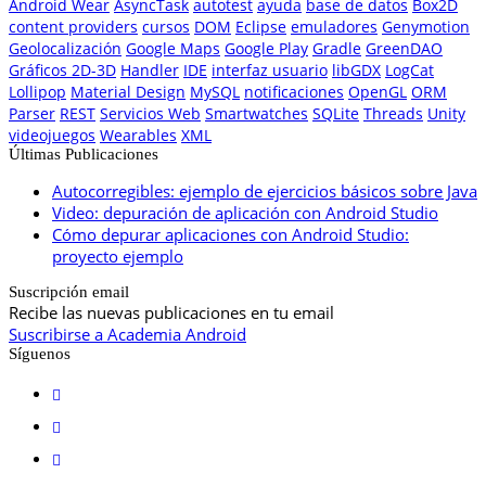
Android Wear
AsyncTask
autotest
ayuda
base de datos
Box2D
content providers
cursos
DOM
Eclipse
emuladores
Genymotion
Geolocalización
Google Maps
Google Play
Gradle
GreenDAO
Gráficos 2D-3D
Handler
IDE
interfaz usuario
libGDX
LogCat
Lollipop
Material Design
MySQL
notificaciones
OpenGL
ORM
Parser
REST
Servicios Web
Smartwatches
SQLite
Threads
Unity
videojuegos
Wearables
XML
Últimas Publicaciones
Autocorregibles: ejemplo de ejercicios básicos sobre Java
Video: depuración de aplicación con Android Studio
Cómo depurar aplicaciones con Android Studio:
proyecto ejemplo
Suscripción email
Recibe las nuevas publicaciones en tu email
Suscribirse a Academia Android
Síguenos