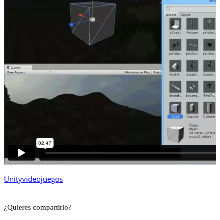
Unity
videojuegos
¿Quieres compartirlo?