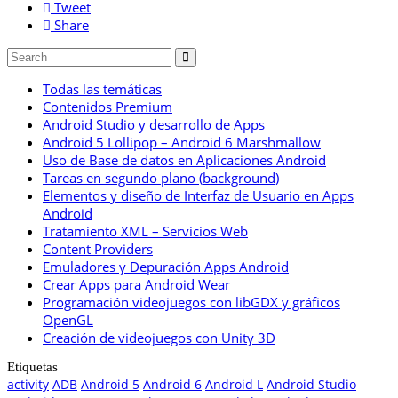
Tweet
Share
Todas las temáticas
Contenidos Premium
Android Studio y desarrollo de Apps
Android 5 Lollipop – Android 6 Marshmallow
Uso de Base de datos en Aplicaciones Android
Tareas en segundo plano (background)
Elementos y diseño de Interfaz de Usuario en Apps
Android
Tratamiento XML – Servicios Web
Content Providers
Emuladores y Depuración Apps Android
Crear Apps para Android Wear
Programación videojuegos con libGDX y gráficos
OpenGL
Creación de videojuegos con Unity 3D
Etiquetas
activity
ADB
Android 5
Android 6
Android L
Android Studio