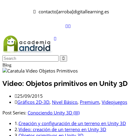
contacto[arroba]digitallearning.es
Blog
Video: Objetos primitivos en Unity 3D
25/09/2015
Gráficos 2D-3D
,
Nivel Básico
,
Premium
,
Videojuegos
Post Series:
Conociendo Unity 3D (III)
1.
Creación y configuración de un terreno en Unity 3D
2.
Video: creación de un terreno en Unity 3D
3.
Objetos primitivos en Unity 3D