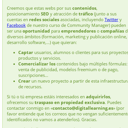
Creemos que estas webs por sus
contenidos
,
posicionamiento
SEO
y atracción de
tráfico
(junto a sus
cuentas en
redes sociales
asociadas, incluyendo
Twitter
y
Facebook
de nuestro curso de Community Manager) pueden
ser una
oportunidad
para
emprendedores
o
compañías
d
diversos ámbitos (formación, marketing y publicación online,
desarrollo software,…) que quieran:
Captar
usuarios, alumnos o clientes para sus proyectos
productos y servicios.
Comercializar los
contenidos bajo múltiples fórmulas:
venta de publicidad, modelos freemium o de pago,
suscripciones…
Crear
un nuevo proyecto a partir de esta infraestructur
de recursos.
Si tú o tú empresa estáis interesados en
adquirirlos
,
ofrecemos su
traspaso en propiedad exclusiva
. Puedes
contactar conmigo en «
contacto@digitallearning.es
» (por
favor entiende que los correos que no vengan suficientement
identificados no vamos a atenderlos). Gracias.