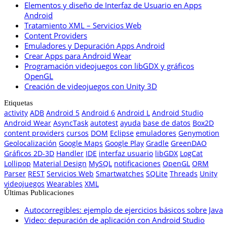
Elementos y diseño de Interfaz de Usuario en Apps
Android
Tratamiento XML – Servicios Web
Content Providers
Emuladores y Depuración Apps Android
Crear Apps para Android Wear
Programación videojuegos con libGDX y gráficos
OpenGL
Creación de videojuegos con Unity 3D
Etiquetas
activity
ADB
Android 5
Android 6
Android L
Android Studio
Android Wear
AsyncTask
autotest
ayuda
base de datos
Box2D
content providers
cursos
DOM
Eclipse
emuladores
Genymotion
Geolocalización
Google Maps
Google Play
Gradle
GreenDAO
Gráficos 2D-3D
Handler
IDE
interfaz usuario
libGDX
LogCat
Lollipop
Material Design
MySQL
notificaciones
OpenGL
ORM
Parser
REST
Servicios Web
Smartwatches
SQLite
Threads
Unity
videojuegos
Wearables
XML
Últimas Publicaciones
Autocorregibles: ejemplo de ejercicios básicos sobre Java
Video: depuración de aplicación con Android Studio