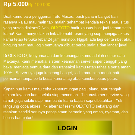
Rp 5.000
Rp 100.000
Buat kamu para penggemar Toto Macau, pasti paham banget kan
rasanya kalau mau main tapi malah terhambat kendala teknis atau situs
yang susah diakses? Nah,
OLXTOTO
hadir khusus buat jadi teman setia
kamu! Kami menyediakan link alternatif resmi yang siap menjaga akses
kamu tetap terbuka lebar 24 jam nonstop. Nggak ada lagi cerita ribet atau
bingung saat mau login semuanya dibuat serba praktis dan lancar jaya!
Di OLXTOTO, kenyamanan dan ketenangan kamu adalah nomor satu.
Makanya, kami memakai sistem keamanan server super canggih yang
bakal menjaga semua data dan transaksi kamu tetap rahasia serta aman
100%. Server-nya juga kencang banget, jadi kamu bisa menikmati
permainan tanpa perlu kesal karena lag atau koneksi putus-putus.
Kapan pun kamu mau coba keberuntungan pagi, siang, atau tengah
malam layanan kami selalu siap menemani. Tim customer service yang
ramah juga selalu siap membantu kamu kapan saja dibutuhkan. Yuk,
langsung coba akses link alternatif resmi OLXTOTO sekarang dan
rasakan sendiri serunya pengalaman bermain yang aman, nyaman, dan
bebas hambatan!
LOGIN