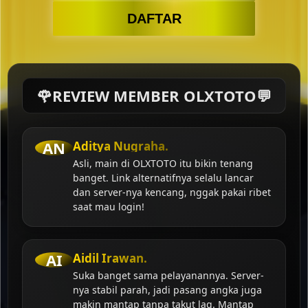
DAFTAR
🌹REVIEW MEMBER OLXTOTO💬
AN
Aditya Nugraha.
Asli, main di OLXTOTO itu bikin tenang
banget. Link alternatifnya selalu lancar
dan server-nya kencang, nggak pakai ribet
saat mau login!
AI
Aidil Irawan.
Suka banget sama pelayanannya. Server-
nya stabil parah, jadi pasang angka juga
makin mantap tanpa takut lag. Mantap