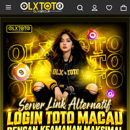
Skip to main content