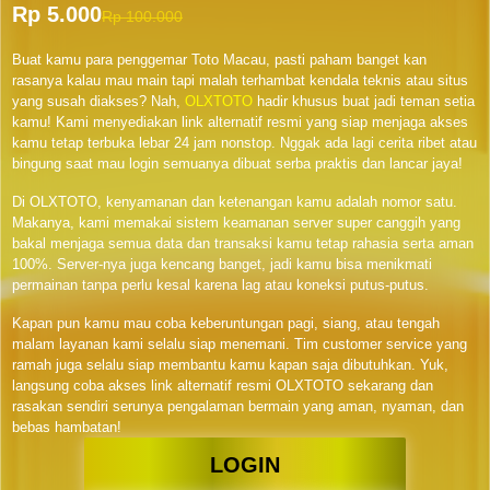
Rp 5.000
Rp 100.000
Buat kamu para penggemar Toto Macau, pasti paham banget kan
rasanya kalau mau main tapi malah terhambat kendala teknis atau situs
yang susah diakses? Nah,
OLXTOTO
hadir khusus buat jadi teman setia
kamu! Kami menyediakan link alternatif resmi yang siap menjaga akses
kamu tetap terbuka lebar 24 jam nonstop. Nggak ada lagi cerita ribet atau
bingung saat mau login semuanya dibuat serba praktis dan lancar jaya!
Di OLXTOTO, kenyamanan dan ketenangan kamu adalah nomor satu.
Makanya, kami memakai sistem keamanan server super canggih yang
bakal menjaga semua data dan transaksi kamu tetap rahasia serta aman
100%. Server-nya juga kencang banget, jadi kamu bisa menikmati
permainan tanpa perlu kesal karena lag atau koneksi putus-putus.
Kapan pun kamu mau coba keberuntungan pagi, siang, atau tengah
malam layanan kami selalu siap menemani. Tim customer service yang
ramah juga selalu siap membantu kamu kapan saja dibutuhkan. Yuk,
langsung coba akses link alternatif resmi OLXTOTO sekarang dan
rasakan sendiri serunya pengalaman bermain yang aman, nyaman, dan
bebas hambatan!
LOGIN