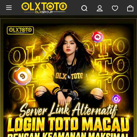
Skip to main content