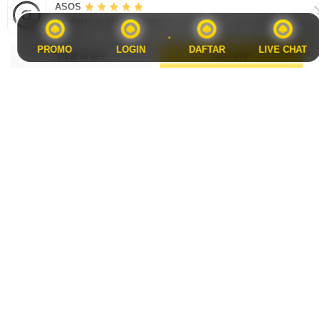
ASOS
Available in the Play Store
FAQ PEMAIN OLXTOTO
PROMO
LOGIN
DAFTAR
LIVE CHAT
VIEW IN APP
GET APP
Apa itu OLXTOTO?
OLXTOTO adalah platform pilihan tempat kamu
Kenapa harus pakai link alternatif
bisa menikmati permainan toto macau dengan
OLXTOTO?
akses super cepat, aman, dan link alternatif yang
Biar kamu bisa terus login dengan lancar dan
selalu aktif.
Apakah data pribadi saya aman di
aman kapan saja, tanpa perlu khawatir kena
OLXTOTO?
kendala pemblokiran atau koneksi terputus!
Tenang saja! Server OLXTOTO diproteksi dengan
Bisa akses OLXTOTO jam berapa saja?
enkripsi canggih, jadi seluruh data dan transaksi