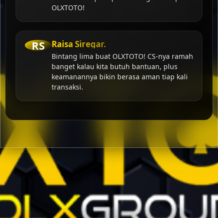
OLXTOTO!
RS
Raisa Siregar.
Bintang lima buat OLXTOTO! CS-nya ramah
banget kalau kita butuh bantuan, plus
keamanannya bikin berasa aman tiap kali
transaksi.