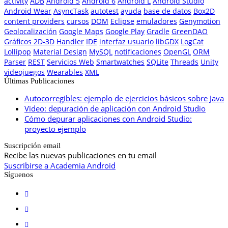
activity
ADB
Android 5
Android 6
Android L
Android Studio
Android Wear
AsyncTask
autotest
ayuda
base de datos
Box2D
content providers
cursos
DOM
Eclipse
emuladores
Genymotion
Geolocalización
Google Maps
Google Play
Gradle
GreenDAO
Gráficos 2D-3D
Handler
IDE
interfaz usuario
libGDX
LogCat
Lollipop
Material Design
MySQL
notificaciones
OpenGL
ORM
Parser
REST
Servicios Web
Smartwatches
SQLite
Threads
Unity
videojuegos
Wearables
XML
Últimas Publicaciones
Autocorregibles: ejemplo de ejercicios básicos sobre Java
Video: depuración de aplicación con Android Studio
Cómo depurar aplicaciones con Android Studio:
proyecto ejemplo
Suscripción email
Recibe las nuevas publicaciones en tu email
Suscribirse a Academia Android
Síguenos