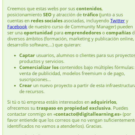
Creemos que estas webs por sus
contenidos
,
posicionamiento
SEO
y atracción de
tráfico
(junto a sus
cuentas en
redes sociales
asociadas, incluyendo
Twitter
y
Facebook
de nuestro curso de Community Manager) pueden
ser una
oportunidad
para
emprendedores
o
compañías
d
diversos ámbitos (formación, marketing y publicación online,
desarrollo software,…) que quieran:
Captar
usuarios, alumnos o clientes para sus proyectos
productos y servicios.
Comercializar los
contenidos bajo múltiples fórmulas:
venta de publicidad, modelos freemium o de pago,
suscripciones…
Crear
un nuevo proyecto a partir de esta infraestructur
de recursos.
Si tú o tú empresa estáis interesados en
adquirirlos
,
ofrecemos su
traspaso en propiedad exclusiva
. Puedes
contactar conmigo en «
contacto@digitallearning.es
» (por
favor entiende que los correos que no vengan suficientement
identificados no vamos a atenderlos). Gracias.